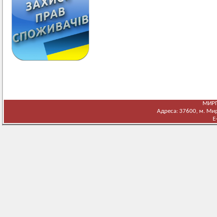
МИРГ
Адреса: 37600, м. Мирг
E