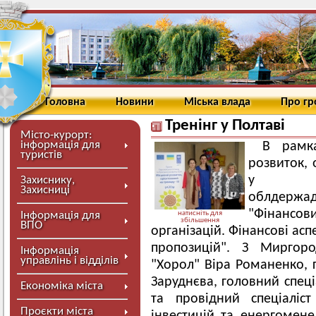
Головна
Новини
Міська влада
Про г
Тренінг у Полтаві
Місто-курорт:
інформація для
В рамк
туристів
розвиток, 
у при
Захиснику,
Захисниці
облдержа
"Фінанс
Інформація для
натисніть для
збільшення
ВПО
організацій. Фінансові ас
пропозицій". З Миргор
Інформація
управлінь і відділів
"Хорол" Віра Романенко, 
Заруднєва, головний спеці
Економіка міста
та провідний спеціаліст
Проєкти міста