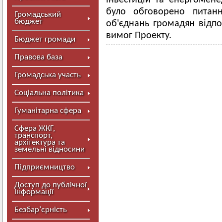
інвестицій та енергомен
було обговорено питанн
Громадський
бюджет
об'єднань громадян відпо
вимог Проекту.
Бюджет громади
Правова база
Громадська участь
Соціальна політика
Гуманітарна сфера
Сфера ЖКГ,
транспорт,
архітектура та
земельні відносини
Підприємництво
Доступ до публічної
інформації
Безбар’єрність