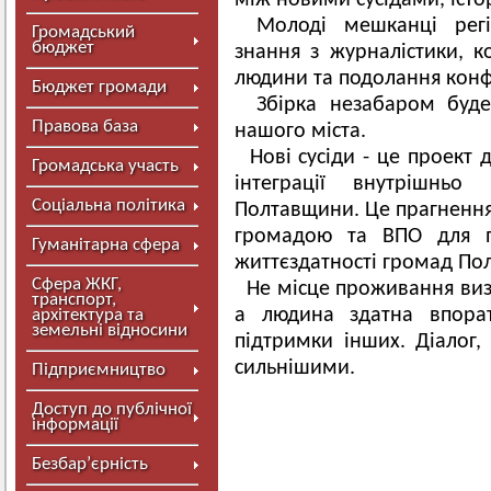
між новими сусідами, істор
Молоді мешканці рег
Громадський
бюджет
знання з журналістики, к
людини та подолання конфл
Бюджет громади
Збірка незабаром буд
Правова база
нашого міста.
Нові сусіди - це проект 
Громадська участь
інтеграції внутрішнь
Соціальна політика
Полтавщини. Це прагнення
громадою та ВПО для по
Гуманітарна сфера
життєздатності громад По
Сфера ЖКГ,
Не місце проживання виз
транспорт,
а людина здатна впора
архітектура та
земельні відносини
підтримки інших. Діалог, 
сильнішими.
Підприємництво
Доступ до публічної
інформації
Безбар’єрність