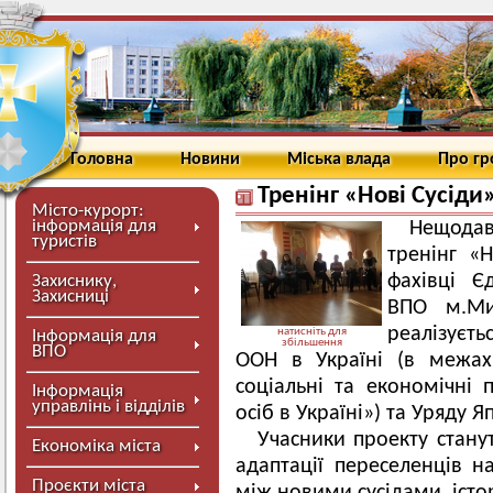
Головна
Новини
Міська влада
Про г
Тренінг «Нові Сусіди
Місто-курорт:
інформація для
Нещодав
туристів
тренінг «Н
фахівці Є
Захиснику,
Захисниці
ВПО м.Мир
реалізуєть
натисніть для
Інформація для
збільшення
ВПО
ООН в Україні (в межах
соціальні та економічні
Інформація
управлінь і відділів
осіб в Україні») та Уряду Яп
Учасники проекту станут
Економіка міста
адаптації переселенців н
Проєкти міста