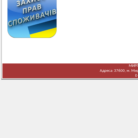
МИРГ
Адреса: 37600, м. Мирг
E