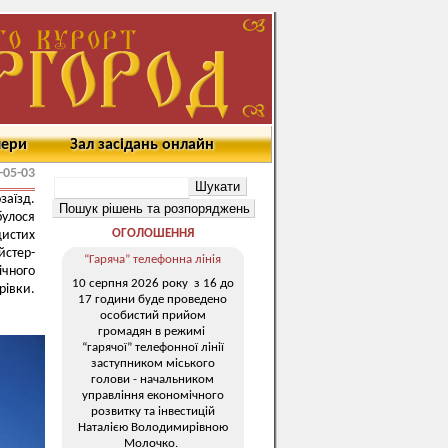
мери
Зал засідань онлайн
-05-03
аїзд.
булося
ОГОЛОШЕННЯ
истих
йстер-
“Гаряча” телефонна лінія
ічного
10 серпня 2026 року з 16 до
рівки.
17 години буде проведено
особистий прийом
громадян в режимі
“гарячої” телефонної лінії
заступником міського
голови - начальником
управління економічного
розвитку та інвестицій
Наталією Володимирівною
Молочко.