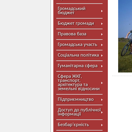
Громадський
бюджет
Бюджет громади
Правова база
Громадська участь
Соціальна політика
Гуманітарна сфера
Сфера ЖКГ,
транспорт,
архітектура та
земельні відносини
Підприємництво
Доступ до публічної
інформації
Безбар’єрність