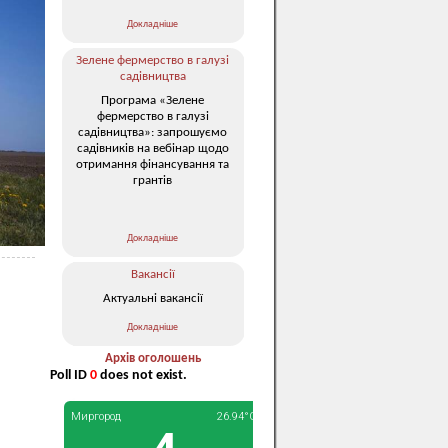
Докладніше
Зелене фермерство в галузі
садівництва
Програма «Зелене
фермерство в галузі
садівництва»: запрошуємо
садівників на вебінар щодо
отримання фінансування та
грантів
Докладніше
Вакансії
Актуальні вакансії
Докладніше
Архів оголошень
Poll ID
0
does not exist.