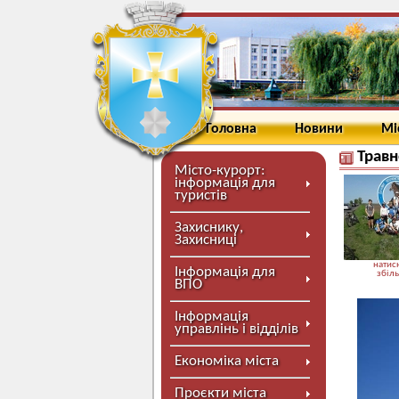
Головна
Новини
Мі
Травн
Місто-курорт:
інформація для
туристів
Захиснику,
Захисниці
натисн
Інформація для
збіл
ВПО
Інформація
управлінь і відділів
Економіка міста
Проєкти міста