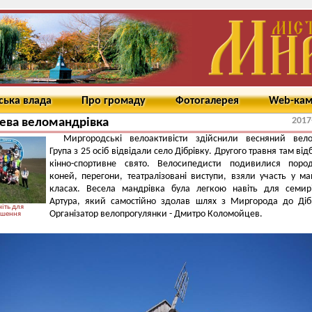
ська влада
Про громаду
Фотогалерея
Web-ка
2017
ева веломандрівка
Миргородські велоактивісти здійснили весняний велоз
Група з 25 осіб відвідали село Дібрівку. Другого травня там від
кінно-спортивне свято. Велосипедисти подивилися пород
коней, перегони, театралізовані виступи, взяли участь у ма
класах. Весела мандрівка була легкою навіть для семир
Артура, який самостійно здолав шлях з Миргорода до Діб
іть для
Організатор велопрогулянки - Дмитро Коломойцев.
ьшення