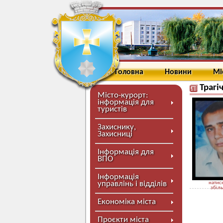
Головна
Новини
Мі
Трагі
Місто-курорт:
інформація для
туристів
Захиснику,
Захисниці
Інформація для
ВПО
Інформація
управлінь і відділів
натисн
збіл
Економіка міста
Проєкти міста