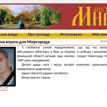
ська влада
Про громаду
Фотогалерея
Web-ка
2024
чна втрата для Миргорода
З глибоким сумом повідомляємо, що під час вико
військового обов'язку, в бою за Україну, її свободу і незалежн
Донецькій області загинув наш земляк, солдат Олександр К
1982 року народження.
Деталі щодо часу і місця зустрічі полеглого захисник
повідомлено додатково.
Щирі співчуття рідним загиблого.
Вічна пам'ять Герою.
іть для
ьшення