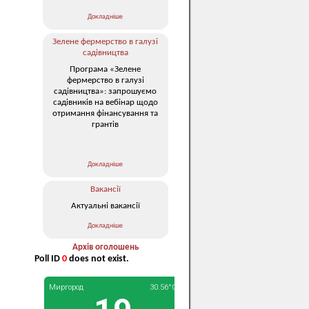
Докладніше
Зелене фермерство в галузі
садівництва
Програма «Зелене
фермерство в галузі
садівництва»: запрошуємо
садівників на вебінар щодо
отримання фінансування та
грантів
Докладніше
Вакансії
Актуальні вакансії
Докладніше
Архів оголошень
Poll ID
0
does not exist.