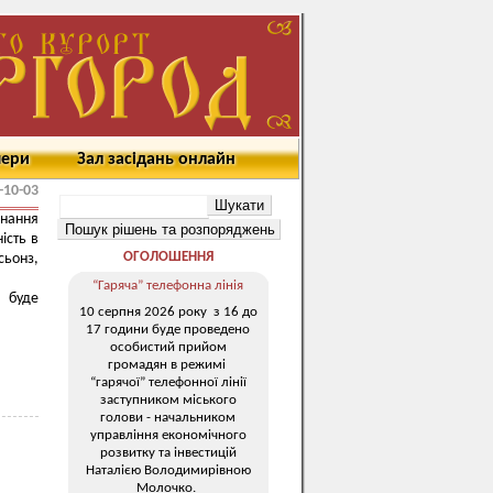
мери
Зал засідань онлайн
-10-03
нання
ість в
ОГОЛОШЕННЯ
сьонз,
“Гаряча” телефонна лінія
а буде
10 серпня 2026 року з 16 до
17 години буде проведено
особистий прийом
громадян в режимі
“гарячої” телефонної лінії
заступником міського
голови - начальником
управління економічного
розвитку та інвестицій
Наталією Володимирівною
Молочко.