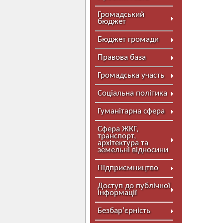
Громадський
бюджет
Бюджет громади
Правова база
Громадська участь
Соціальна політика
Гуманітарна сфера
Сфера ЖКГ,
транспорт,
архітектура та
земельні відносини
Підприємництво
Доступ до публічної
інформації
Безбар’єрність