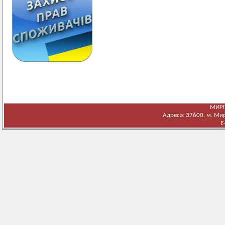
МИРГ
Адреса: 37600, м. Мирг
E