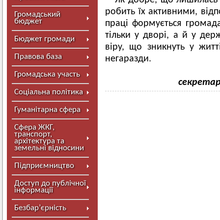
Як добре, що лишилась 
робить їх активними, відп
Громадський
бюджет
праці формується громада
тільки у дворі, а й у дер
Бюджет громади
віру, що зникнуть у житті
Правова база
негаразди.
Громадська участь
секретар
Соціальна політика
Гуманітарна сфера
Сфера ЖКГ,
транспорт,
архітектура та
земельні відносини
Підприємництво
Доступ до публічної
інформації
Безбар’єрність