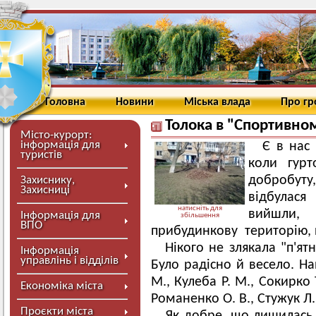
Головна
Новини
Міська влада
Про г
Толока в "Спортивно
Місто-курорт:
інформація для
Є в нас 
туристів
коли гур
добробут
Захиснику,
Захисниці
відбулася
натисніть для
вийшли,
Інформація для
збільшення
ВПО
прибудинкову територію, п
Нікого не злякала "п'ят
Інформація
управлінь і відділів
Було радісно й весело. Н
М., Кулеба Р. М., Сокирко 
Економіка міста
Романенко О. В., Стужук Л.
Проєкти міста