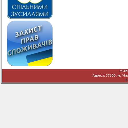
МИРГ
Адреса: 37600, м. Мирг
E