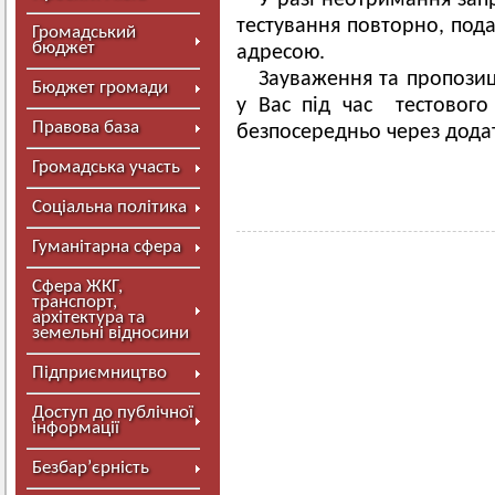
У разі неотримання зап
тестування повторно, под
Громадський
бюджет
адресою.
Зауваження та пропозиц
Бюджет громади
у Вас під час тестового
Правова база
безпосередньо через додат
Громадська участь
Соціальна політика
Гуманітарна сфера
Сфера ЖКГ,
транспорт,
архітектура та
земельні відносини
Підприємництво
Доступ до публічної
інформації
Безбар’єрність