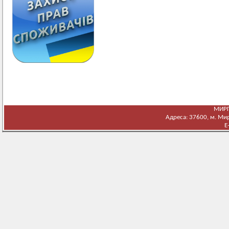
МИРГ
Адреса: 37600, м. Мирг
E