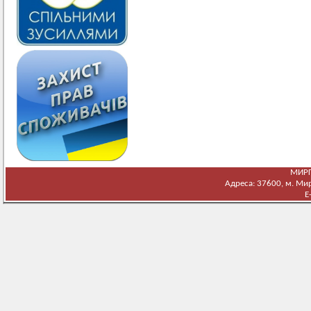
МИРГ
Адреса: 37600, м. Мирг
E