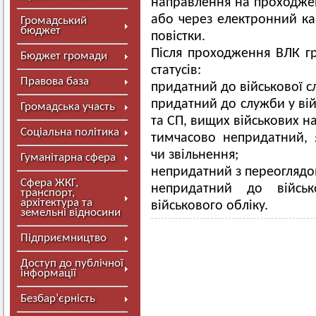
направлення на проходжен
або через електронний ка
Громадський
бюджет
повістки.
Після проходження ВЛК г
Бюджет громади
статусів:
Правова база
придатний до військової с
придатний до служби у вій
Громадська участь
та СП, вищих військових н
Соціальна політика
тимчасово непридатний, я
чи звільнення;
Гуманітарна сфера
непридатний з переоглядом
Сфера ЖКГ,
непридатний до війсь
транспорт,
архітектура та
військового обліку.
земельні відносини
Підприємництво
Доступ до публічної
інформації
Безбар’єрність