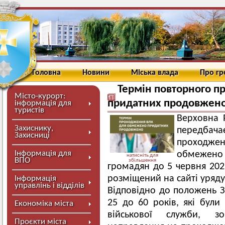
Головна
Новини
Міська влада
Про г
Термін повторного 
Місто-курорт:
придатних продовжено
інформація для
туристів
Верховна 
Захиснику,
передба
Захисниці
проходжен
Інформація для
обмежено 
натисніть для
ВПО
збільшення
громадян до 5 червня 202
розміщений на сайті уряду
Інформація
управлінь і відділів
Відповідно до положень З
25 до 60 років, які бул
Економіка міста
військової служби, зо
Проєкти міста