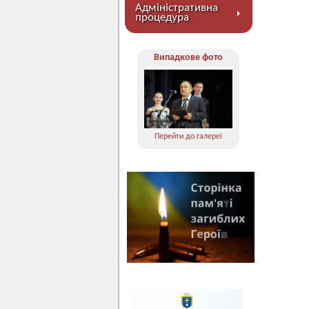
Адміністративна
процедура
Випадкове фото
Перейти до галереї