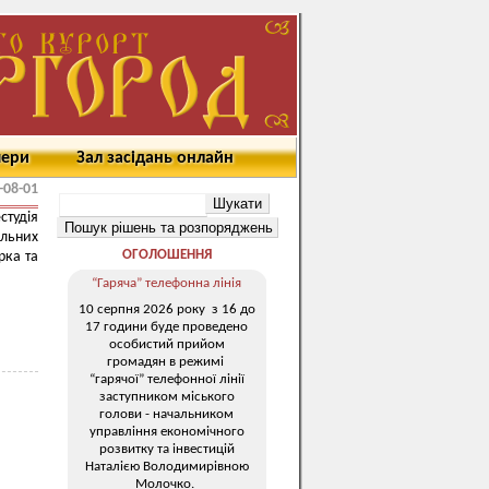
мери
Зал засідань онлайн
-08-01
тудія
льних
ОГОЛОШЕННЯ
рка та
“Гаряча” телефонна лінія
10 серпня 2026 року з 16 до
17 години буде проведено
особистий прийом
громадян в режимі
“гарячої” телефонної лінії
заступником міського
голови - начальником
управління економічного
розвитку та інвестицій
Наталією Володимирівною
Молочко.