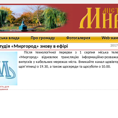
ська влада
Про громаду
Фотогалерея
Web-ка
2017
тудія «Миргород» знову в ефірі
Після технологічної перерви з 1 серпня міська телес
«Миргород» відновлює трансляцію інформаційно-розважа
випусків у кабельних мережах міста. Вмикайте канал щовівто
щоп’ятниці о 19.30, а також щосереди та щосуботи о 10.00.
іть для
ьшення