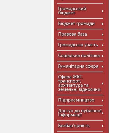
Громадський
бюджет
Бюджет громади
Правова база
Громадська участь
Соціальна політика
Гуманітарна сфера
Сфера ЖКГ,
транспорт,
архітектура та
земельні відносини
Підприємництво
Доступ до публічної
інформації
Безбар’єрність