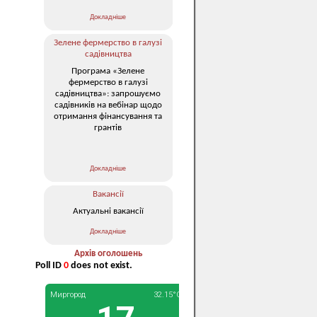
Докладніше
Зелене фермерство в галузі
садівництва
Програма «Зелене
фермерство в галузі
садівництва»: запрошуємо
садівників на вебінар щодо
отримання фінансування та
грантів
Докладніше
Вакансії
Актуальні вакансії
Докладніше
Архів оголошень
Poll ID
0
does not exist.