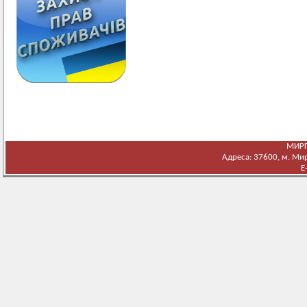
МИРГ
Адреса: 37600, м. Мирг
E