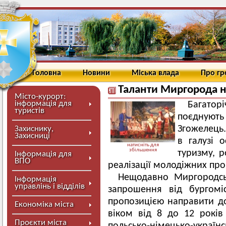
Головна
Новини
Міська влада
Про г
Таланти Миргорода н
Місто-курорт:
інформація для
Багаторі
туристів
поєднуют
Згожелець.
Захиснику,
Захисниці
в галузі о
натисніть для
збільшення
туризму, р
Інформація для
ВПО
реалізації молодіжних пр
Нещодавно Миргородсь
Інформація
управлінь і відділів
запрошення від бургомі
пропозицією направити до
Економіка міста
віком від 8 до 12 років
Проєкти міста