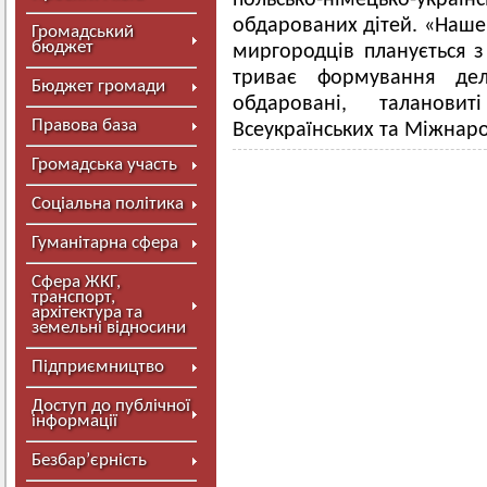
польсько-німецько-укр
обдарованих дітей. «Наше 
Громадський
бюджет
миргородців планується з
триває формування деле
Бюджет громади
обдаровані, таланови
Правова база
Всеукраїнських та Міжнаро
Громадська участь
Соціальна політика
Гуманітарна сфера
Сфера ЖКГ,
транспорт,
архітектура та
земельні відносини
Підприємництво
Доступ до публічної
інформації
Безбар’єрність