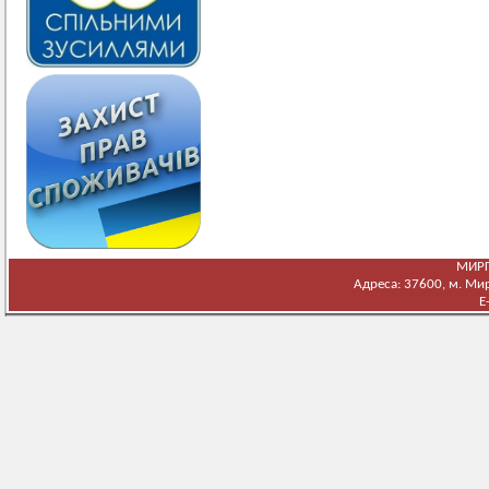
МИРГ
Адреса: 37600, м. Мирг
E