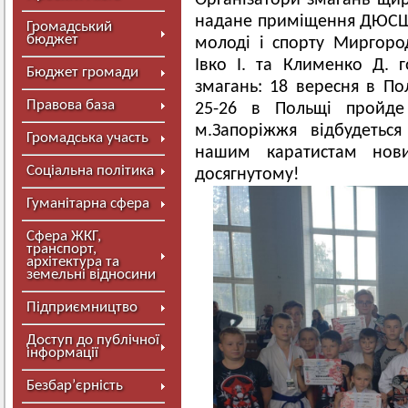
Організатори змагань щир
надане приміщення ДЮСШ 
Громадський
бюджет
молоді і спорту Миргород
Івко І. та Клименко Д. 
Бюджет громади
змагань: 18 вересня в Пол
Правова база
25-26 в Польщі пройде
м.Запоріжжя відбудетьс
Громадська участь
нашим каратистам нов
Соціальна політика
досягнутому!
Гуманітарна сфера
Сфера ЖКГ,
транспорт,
архітектура та
земельні відносини
Підприємництво
Доступ до публічної
інформації
Безбар’єрність