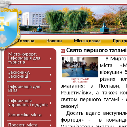
Головна
Новини
Міська влада
Про г
Свято першого татамі
Місто-курорт:
інформація для
У Миргор
туристів
міста «М
кіокушин б
Захиснику,
Захисниці
різних к
натисніть для
збільшення
змагання: з Полтави, К
Інформація для
ВПО
Решетилівки, а також к
святом першого татамі - 
Інформація
управлінь і відділів
сезону!
Досить вдало виступил
Економіка міста
фортеця» - в командно
Проєкти міста