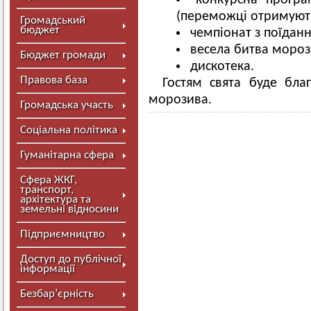
конкурсна прогр
(переможці отримуют
Громадський
бюджет
чемпіонат з поїдан
весела битва моро
Бюджет громади
дискотека.
Правова база
Гостям свята буде бла
морозива.
Громадська участь
Соціальна політика
Гуманітарна сфера
Сфера ЖКГ,
транспорт,
архітектура та
земельні відносини
Підприємництво
Доступ до публічної
інформації
Безбар’єрність