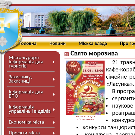
Головна
Новини
Міська влада
Про г
Свято морозива
Місто-курорт:
інформація для
21 травн
туристів
кафе-кораб
сімейне р
Захиснику,
Захисниці
«Ласунка».
В програ
Інформація для
ВПО
серпанти
наукове
Інформація
управлінь і відділів
розіграш
натисніть для
конкурс
збільшення
Економіка міста
конкурси танцюристі
Проєкти міста