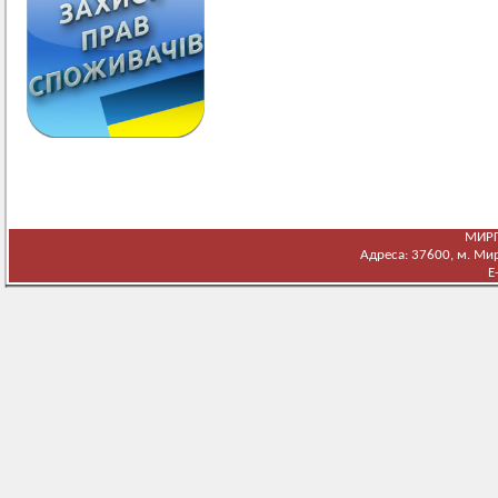
МИРГ
Адреса: 37600, м. Мирг
E