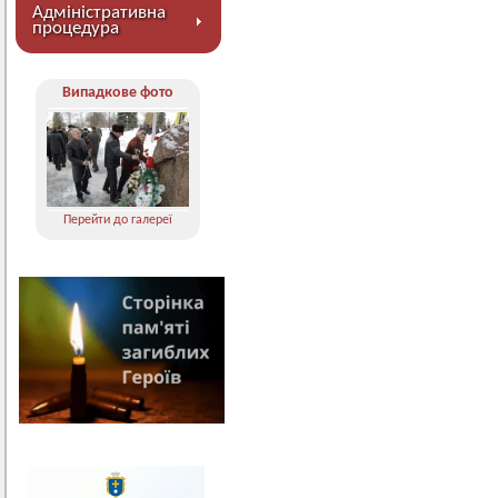
Адміністративна
процедура
Випадкове фото
Перейти до галереї