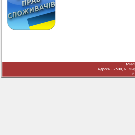
МИРГ
Адреса: 37600, м. Мирг
E