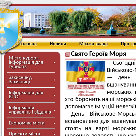
Головна
Новини
Міська влада
Про г
Свято Героїв Моря
Місто-курорт:
інформація для
Сьогод
туристів
Військово-
— день, 
Захиснику,
Захисниці
вшануван
морських п
Інформація для
натисніть для
збільшення
ВПО
хто боронить наші морські 
допомагає їм у цій нелегкі
Інформація
управлінь і відділів
День Військово-Морс
встановлено для вшануванн
Економіка міста
стоять на варті морськ
Проєкти міста