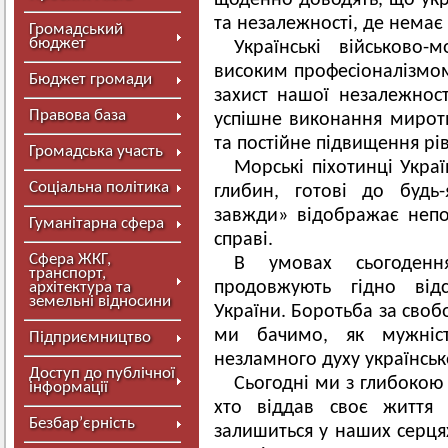
щоденно доводять, що укр
та незалежності, де немає 
Громадський
бюджет
Українські військово-
високим професіоналізмом 
Бюджет громади
захист нашої незалежності
Правова база
успішне виконання миротво
та постійне підвищення рі
Громадська участь
Морські піхотинці Укра
Соціальна політика
глибин, готові до будь-
завжди» відображає непох
Гуманітарна сфера
справі.
Сфера ЖКГ,
В умовах сьогоденн
транспорт,
продовжують гідно відс
архітектура та
земельні відносини
України. Боротьба за своб
ми бачимо, як мужніс
Підприємництво
незламного духу українськ
Доступ до публічної
Сьогодні ми з глибокою 
інформації
хто віддав своє життя 
Безбар’єрність
залишиться у наших серця