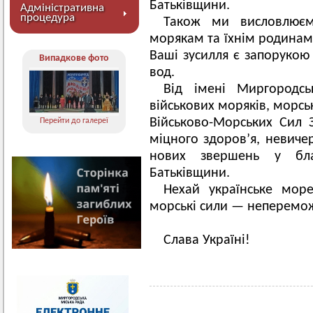
Батьківщини.
Адміністративна
процедура
Також ми висловлюєм
морякам та їхнім родинам 
Ваші зусилля є запорукою
Випадкове фото
вод.
Від імені Миргородс
військових моряків, морсь
Військово-Морських Сил
Перейти до галереї
міцного здоров’я, невичер
нових звершень у бла
Батьківщини.
Нехай українське мор
морські сили — неперемо
Слава Україні!