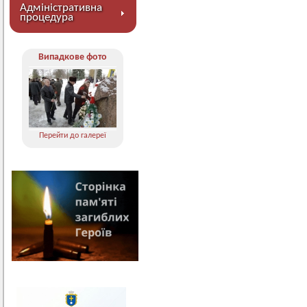
Адміністративна
процедура
Випадкове фото
Перейти до галереї