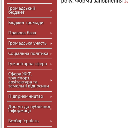
року. Форма заповнення
з
Громадський
бюджет
Бюджет громади
Правова база
Громадська участь
Соціальна політика
Гуманітарна сфера
Сфера ЖКГ,
транспорт,
архітектура та
земельні відносини
Підприємництво
Доступ до публічної
інформації
Безбар’єрність