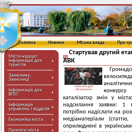
Головна
Новини
Міська влада
Про г
Стартував другий ета
Місто-курорт:
АВК
інформація для
туристів
Громад
Захиснику,
велосипе
Захисниці
аналітичн
натисніть для
Інформація для
збільшення
конкурсу
ВПО
каталізатор змін у міст
надсилання заявки: 1
Інформація
управлінь і відділів
потрібно
надіслати на роз
медіаматеріали (статтю,
Економіка міста
оприлюднені в українськи
Проєкти міста