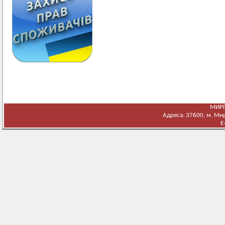
МИРГ
Адреса: 37600, м. Мирг
E