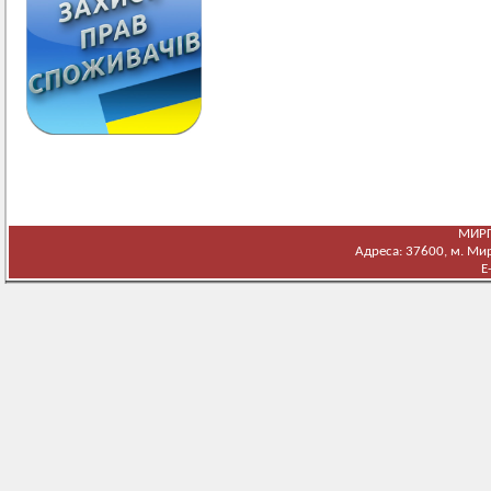
МИРГ
Адреса: 37600, м. Мирг
E