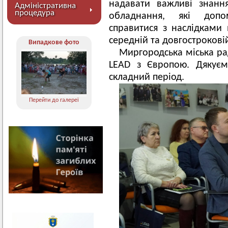
надавати важливі знання
Адміністративна
процедура
обладнання, які допо
справитися з наслідками в
середній та довгостроковій
Випадкове фото
Миргородська міська ра
LEAD з Європою. Дякуєм
складний період.
Перейти до галереї