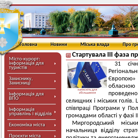
Головна
Новини
Міська влада
Про г
Стартувала ІІІ фаза 
Місто-курорт:
інформація для
31 січ
туристів
Регіонал
Європою»
Захиснику,
Захисниці
обласно
натисніть для
проведено 
збільшення
Інформація для
ВПО
селищних і міських голів.
співпраці Програми у Пол
Інформація
управлінь і відділів
громадами області у фазі І
Миргородський місь
Економіка міста
начальниця відділу страт
Проєкти міста