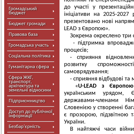
політики та енергоменедж
до участі у презентацій
Громадський
бюджет
ініціативи на 2025-2027
презентовано нові напря
Бюджет громади
LEAD з Європою».
Правова база
Зокрема окреслено три 
- підтримка впровадж
Громадська участь
процесів;
Соціальна політика
- сприяння відновле
розвитку спроможнос
Гуманітарна сфера
самоврядування;
Сфера ЖКГ,
- сприяння відбудові та 
транспорт,
«
U-LEAD з Європою
архітектура та
земельні відносини
українським урядом,
державами-членами Ні
Підприємництво
Словенією у створенні баг
Доступ до публічної
є прозорою, підзвітною 
інформації
України.
Безбар’єрність
В найтяжчі часи війн