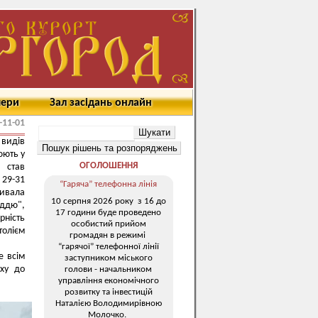
мери
Зал засідань онлайн
-11-01
 видів
юють у
ОГОЛОШЕННЯ
 став
 29-31
“Гаряча” телефонна лінія
ривала
10 серпня 2026 року з 16 до
оддю",
17 години буде проведено
рність
особистий прийом
толієм
громадян в режимі
“гарячої” телефонної лінії
е всім
заступником міського
яху до
голови - начальником
управління економічного
розвитку та інвестицій
Наталією Володимирівною
Молочко.