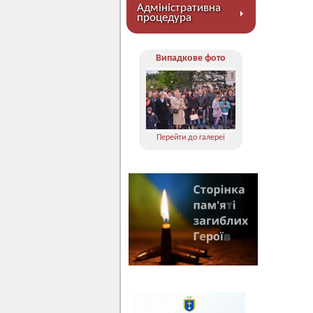
Адміністративна
процедура
Випадкове фото
Перейти до галереї