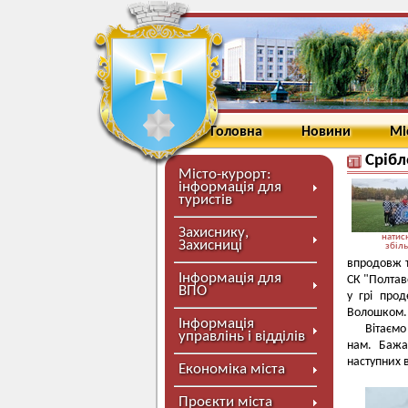
Головна
Новини
Мі
Срібл
Місто-курорт:
інформація для
туристів
Захиснику,
натисн
Захисниці
збіл
впродовж 
Інформація для
СК "Полтав
ВПО
у грі про
Волошком. 
Інформація
Вітаємо
управлінь і відділів
нам. Бажа
наступних 
Економіка міста
Проєкти міста