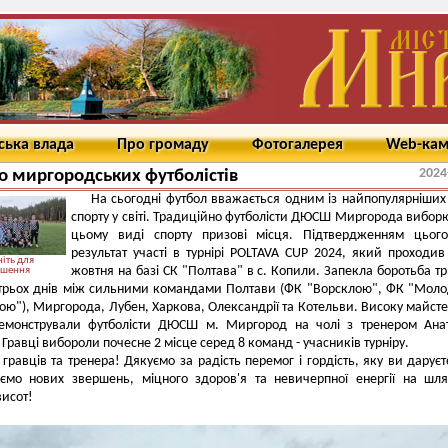
ська влада
Про громаду
Фотогалерея
Web-ка
2024
о миргородських футболістів
На сьогодні футбол вважається одним із найпопулярніших
спорту у світі. Традиційно футболісти ДЮСШ Миргорода вибор
цьому виді спорту призові місця. Підтвердженням цього
результат участі в турнірі POLTAVA CUP 2024, який проходив
іть для
жовтня на базі СК "Полтава" в с. Копили. Запекла боротьба т
ьшення
трьох днів між сильними командами Полтави (ФК "Ворсклою", ФК "Мол
ою"), Миргорода, Лубен, Харкова, Олександрії та Котельви. Високу майсте
демонстрували футболісти ДЮСШ м. Миргород на чолі з тренером Ана
Гравці вибороли почесне 2 місце серед 8 команд - учасників турніру.
 гравців та тренера! Дякуємо за радість перемог і гордість, яку ви даруєт
ємо нових звершень, міцного здоров'я та невичерпної енергії на шл
висот!