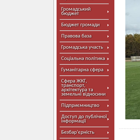
Громадський
бюджет
Бюджет громади
Правова база
Громадська участь
Соціальна політика
Гуманітарна сфера
Сфера ЖКГ,
транспорт,
архітектура та
земельні відносини
Підприємництво
Доступ до публічної
інформації
Безбар’єрність