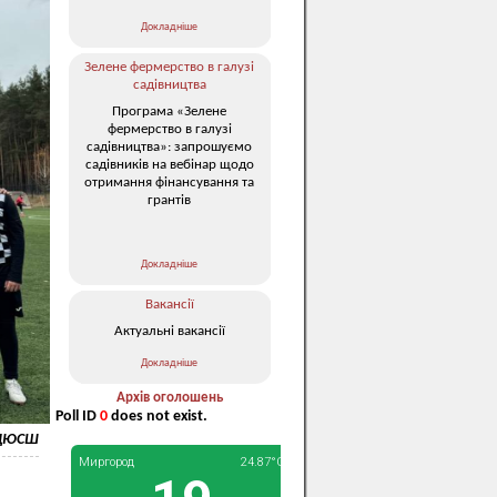
Докладніше
Зелене фермерство в галузі
садівництва
Програма «Зелене
фермерство в галузі
садівництва»: запрошуємо
садівників на вебінар щодо
отримання фінансування та
грантів
Докладніше
Вакансії
Актуальні вакансії
Докладніше
Архів оголошень
Poll ID
0
does not exist.
 ДЮСШ