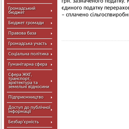
грн. зазначеного податку
єдиного податку перерахов
Громадський
бюджет
– сплачено сільгоспвироб
Бюджет громади
Правова база
Громадська участь
Соціальна політика
Гуманітарна сфера
Сфера ЖКГ,
транспорт,
архітектура та
земельні відносини
Підприємництво
Доступ до публічної
інформації
Безбар’єрність