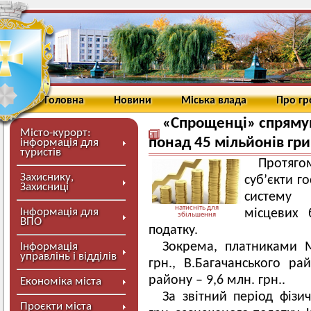
Головна
Новини
Міська влада
Про г
«Спрощенці» спряму
Місто-курорт:
понад 45 мільйонів гр
інформація для
туристів
Протяг
Захиснику,
суб’єкти г
Захисниці
систему 
натисніть для
Інформація для
місцевих 
збільшення
ВПО
податку.
Зокрема, платниками 
Інформація
управлінь і відділів
грн., В.Багачанського р
району – 9,6 млн. грн..
Економіка міста
За звітний період фіз
Проєкти міста