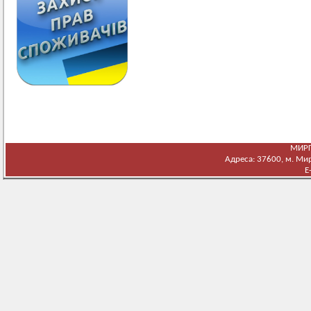
МИРГ
Адреса: 37600, м. Мирг
E