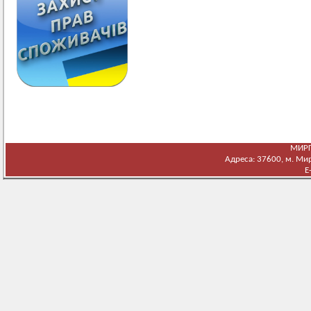
МИРГ
Адреса: 37600, м. Мирг
E