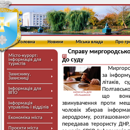
Головна
Новини
Міська влада
Про г
Справу миргородськ
Місто-курорт:
до суду
інформація для
туристів
Мирго
Захиснику,
за інформ
Захисниці
літаків, 
Інформація для
Полтавсь
ВПО
натисніть для
збільшення
що вони
звинувачення проти меш
Інформація
управлінь і відділів
чоловік збирав інформ
аеродрому, розташованог
Економіка міста
передавав терористу ДНР,
Проєкти міста