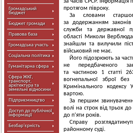
за часів СРСР. Інформація
протягом півроку.
Громадський
бюджет
За словами старшог
за додержанням законів
Бюджет громади
служби та державної п
Правова база
області Миколи Верблюда,
знайшли та вилучили піс
Громадська участь
військовий не має.
Соціальна політика
Його підозрюють за части
не передбаченого за
Гуманітарна сфера
та частиною 1 статті 26
Сфера ЖКГ,
вогнепальної зброї без
транспорт,
архітектура та
Кримінального кодексу У
земельні відносини
вартою.
Підприємництво
За першим звинувачен
волі на строк від трьох д
Доступ до публічної
до п’яти років.
інформації
Справу розглядатим
Безбар’єрність
районному суді.