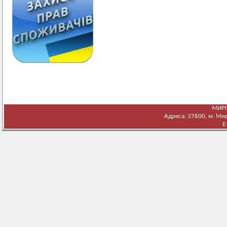
МИРГ
Адреса: 37600, м. Мирг
E