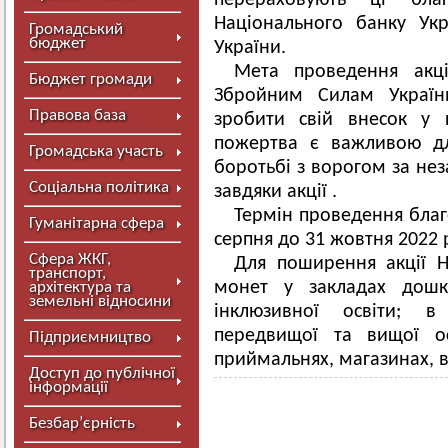
перераховують ці бла
Національного банку Ук
Громадський
бюджет
України.
Мета проведення акц
Бюджет громади
Збройним Силам Україн
Правова база
зробити свій внесок у 
пожертва є важливою д
Громадська участь
боротьбі з ворогом за неза
Соціальна політика
завдяки акції .
Термін проведення благо
Гуманітарна сфера
серпня до 31 жовтня 2022 
Сфера ЖКГ,
Для поширення акції Н
транспорт,
монет у закладах дошкі
архітектура та
земельні відносини
інклюзивної освіти; в
передвищої та вищої ос
Підприємництво
приймальнях, магазинах, 
Доступ до публічної
інформації
Безбар’єрність