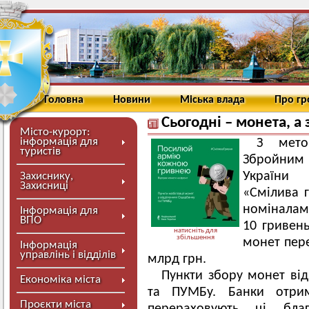
Головна
Новини
Міська влада
Про г
Сьогодні – монета, а 
Місто-курорт:
інформація для
З мето
туристів
Збройним 
України 
Захиснику,
Захисниці
«Смілива г
номіналами
Інформація для
ВПО
10 гривень
натисніть для
збільшення
монет пере
Інформація
управлінь і відділів
млрд грн.
Пункти збору монет від
Економіка міста
та ПУМБу. Банки отри
Проєкти міста