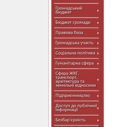
Громадський
бюджет
Бюджет громади
Правова база
Громадська участь
Соціальна політика
Гуманітарна сфера
Сфера ЖКГ,
транспорт,
архітектура та
земельні відносини
Підприємництво
Доступ до публічної
інформації
Безбар’єрність