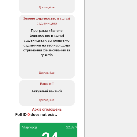
Докладніше
Зелене фермерство в галузі
садівництва
Програма «Зелене
фермерство в галузі
садівництва»: запрошуємо
садівників на вебінар щодо
отримання фінансування та
грантів
Докладніше
Вакансії
Актуальні вакансії
Докладніше
Архів оголошень
Poll ID
0
does not exist.