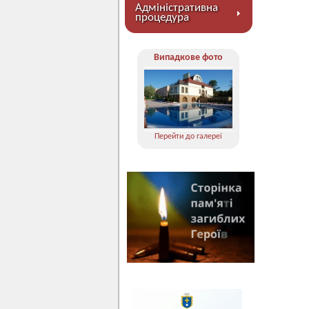
Адміністративна
процедура
Випадкове фото
Перейти до галереї