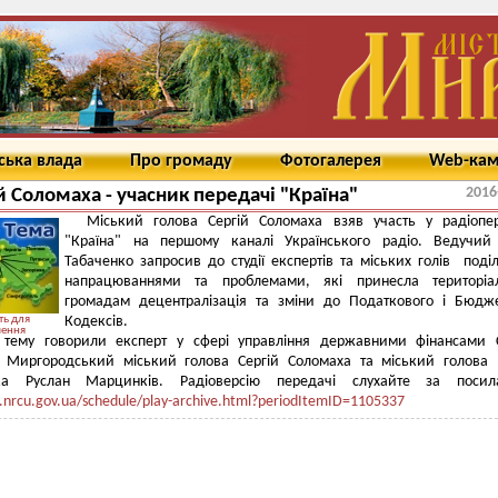
ська влада
Про громаду
Фотогалерея
Web-ка
2016
й Соломаха - учасник передачі "Країна"
Міський голова Сергій Соломаха взяв участь у радіопе
"Країна" на першому каналі Українського радіо. Ведучий
Табаченко запросив до студії експертів та міських голів поді
напрацюваннями та проблемами, які принесла територіа
громадам децентралізація та зміни до Податкового і Бюдж
ть для
Кодексів.
шення
тему говорили експерт у сфері управління державними фінансами С
 Миргородський міський голова Сергій Соломаха та міський голова 
ька Руслан Марцинків. Радіоверсію передачі слухайте за посил
.nrcu.gov.ua/schedule/play-archive.html?periodItemID=1105337