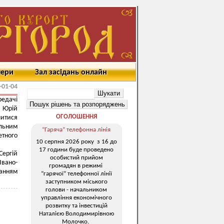
мери
Зал засідань онлайн
-01-04
редачі
 Юрій
ОГОЛОШЕННЯ
литися
льним
“Гаряча” телефонна лінія
етного
10 серпня 2026 року з 16 до
17 години буде проведено
ергій
особистий прийом
Івано-
громадян в режимі
анням
“гарячої” телефонної лінії
заступником міського
голови - начальником
управління економічного
розвитку та інвестицій
Наталією Володимирівною
Молочко.