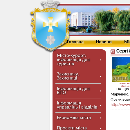
Головна
Новини
Мі
Сергі
Місто-курорт:
інформація для
туристів
Захиснику,
Захисниці
натисні
збіль
Інформація для
На цю 
ВПО
Марченко,
Франківс
Інформація
http://www
управлінь і відділів
Економіка міста
Проєкти міста