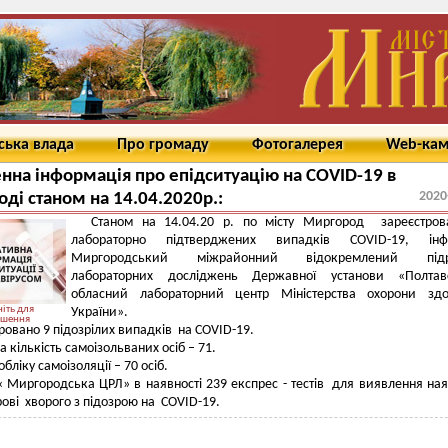
ська влада
Про громаду
Фотогалерея
Web-ка
на інформація про епідситуацію на COVID-19 в
2020
ді станом на 14.04.2020р.:
Станом на 14.04.20 р. по місту Миргород зареєстров
лабораторно підтверджених випадків COVID-19, інф
Миргородський міжрайонний відокремлений підр
лабораторних досліджень Державної установи «Полтав
обласний лабораторний центр Міністерства охорони здо
іть для
України».
ьшення
ровано 9 підозрілих випадків на COVID-19.
а кількість самоізольваних осіб – 71.
обліку самоізоляції – 70 осіб.
 Миргородська ЦРЛ» в наявності 239 експрес - тестів для виявлення ная
крові хворого з підозрою на COVID-19.