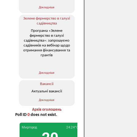
Докладніше
Зелене фермерство в галузі
садівництва
Програма «Зелене
фермерство в галузі
садівництва»: запрошуємо
садівників на вебінар щодо
отримання фінансування та
грантів
Докладніше
Вакансії
Актуальні вакансії
Докладніше
Архів оголошень
Poll ID
0
does not exist.