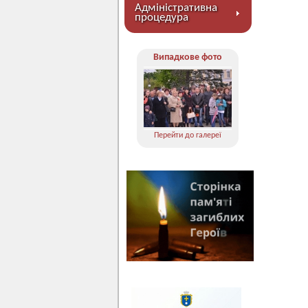
Адміністративна
процедура
Випадкове фото
Перейти до галереї