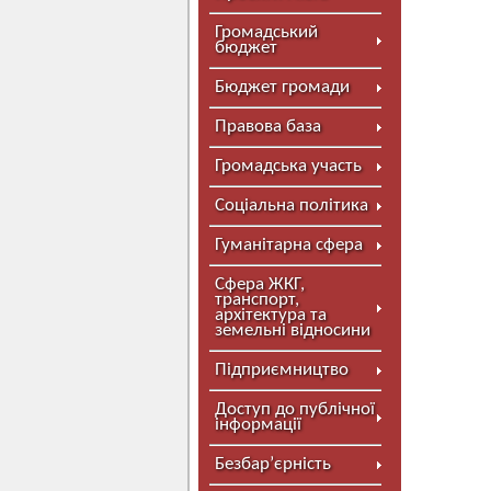
Громадський
бюджет
Бюджет громади
Правова база
Громадська участь
Соціальна політика
Гуманітарна сфера
Сфера ЖКГ,
транспорт,
архітектура та
земельні відносини
Підприємництво
Доступ до публічної
інформації
Безбар’єрність