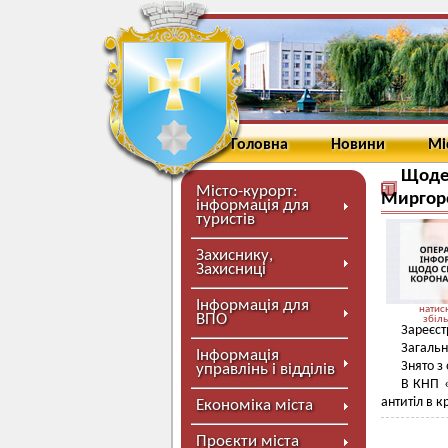
Головна
Новини
Мі
Щоден
Місто-курорт:
Миргоро
інформація для
туристів
Захиснику,
Захисниці
Інформація для
натисн
ВПО
збіл
Зареєст
Загальн
Інформація
Знято з 
управлінь і відділів
В КНП «
антитіл в 
Економіка міста
Проєкти міста