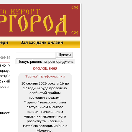
мери
Зал засідань онлайн
-04-14
ано 9
ОГОЛОШЕННЯ
ормує
озділ
“Гаряча” телефонна лінія
ський
10 серпня 2026 року з 16 до
ров'я
17 години буде проведено
особистий прийом
громадян в режимі
“гарячої” телефонної лінії
заступником міського
голови - начальником
вності
управління економічного
розвитку та інвестицій
Наталією Володимирівною
Молочко.