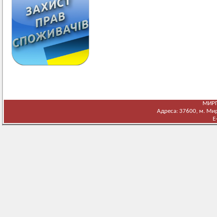
МИРГ
Адреса: 37600, м. Мирг
E