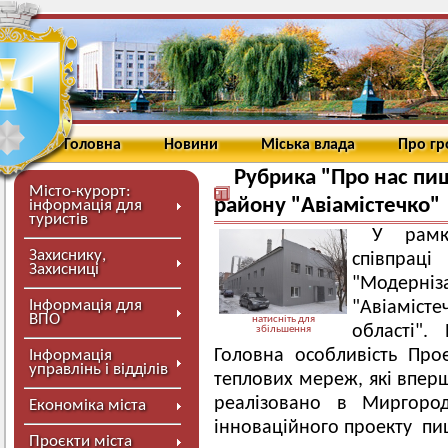
Головна
Новини
Міська влада
Про г
Рубрика "Про нас пи
Місто-курорт:
району "Авіамістечко"
інформація для
туристів
У рамк
Захиснику,
співпрац
Захисниці
"Модер
Інформація для
"Авіаміст
ВПО
натисніть для
області".
збільшення
Головна особливість Прое
Інформація
управлінь і відділів
теплових мереж, які вперш
реалізовано в Миргоро
Економіка міста
інноваційного проекту пи
Проєкти міста