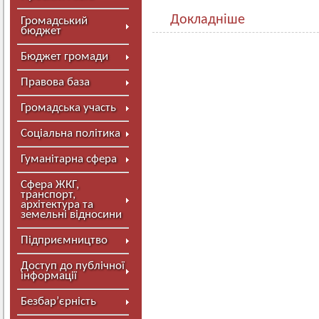
Докладніше
Громадський
бюджет
Бюджет громади
Правова база
Громадська участь
Соціальна політика
Гуманітарна сфера
Сфера ЖКГ,
транспорт,
архітектура та
земельні відносини
Підприємництво
Доступ до публічної
інформації
Безбар’єрність