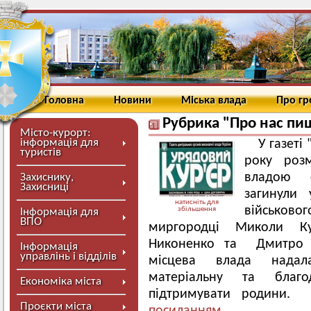
Головна
Новини
Міська влада
Про г
Рубрика "Про нас пи
Місто-курорт:
інформація для
У газеті
туристів
року розм
владою с
Захиснику,
Захисниці
загинули
натисніть для
військово
збільшення
Інформація для
ВПО
миргородці Миколи К
Никоненко та Дмитро Ко
Інформація
управлінь і відділів
місцева влада надал
матеріальну та благ
Економіка міста
підтримувати родини. 
Проєкти міста