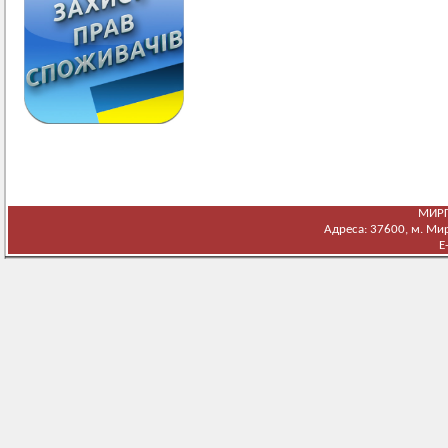
МИРГ
Адреса: 37600, м. Мирг
E