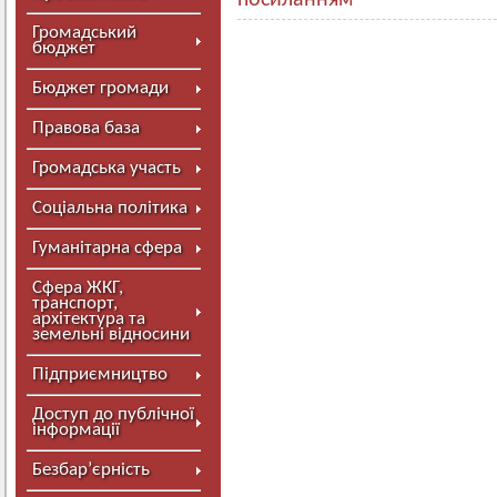
посиланням
Громадський
бюджет
Бюджет громади
Правова база
Громадська участь
Соціальна політика
Гуманітарна сфера
Сфера ЖКГ,
транспорт,
архітектура та
земельні відносини
Підприємництво
Доступ до публічної
інформації
Безбар’єрність