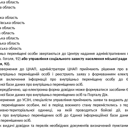
ька область
а область
ка область
вська область
 область
 область
ька область
ька область
вська область
ньо переміщені особи звертаються до Центру надання адміністративних 
. Гоголя, 92)
або управління соціального захисту населення міської ради
я, 92).
 звернення до ЦНАП, адміністратори ЦНАП приймають рішення про в
нутрішньо переміщеній особі і реєструють заяву з формуванням елект
ля включення інформації про внутрішньо переміщену особу до Є
ної бази даних про внутрішньо переміщених осіб.
ередбачено, що електронна форма довідки може формуватися засобами 
ної бази даних про внутрішньо переміщених осіб та Порталу Дія.
звернення до УСЗН, спеціалісти управління приймають заяви та видають д
 переміщеним особам, які в період воєнного стану перемістились з тер
ативно-територіальної одиниці, на якій проводяться бойові дії, в
ю про внутрішньо переміщених осіб до Єдиної інформаційної бази дан
 перемішених осіб.
 видачі довідки та перелік необхідних документів визначений пунктами