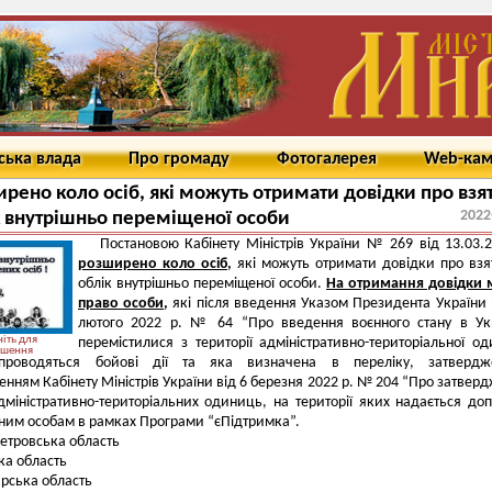
ська влада
Про громаду
Фотогалерея
Web-ка
рено коло осіб, які можуть отримати довідки про взя
2022
к внутрішньо переміщеної особи
Постановою Кабінету Міністрів України № 269 від 13.03.
розширено коло осіб
,
які можуть отримати довідки про взя
облік внутрішньо переміщеної особи.
На отримання довідки 
право особи
,
які після введення Указом Президента України 
лютого 2022 р. № 64 “Про введення воєнного стану в Ук
іть для
перемістилися з території адміністративно-територіальної од
ьшення
проводяться бойові дії та яка визначена в переліку, затвердж
нням Кабінету Міністрів України від 6 березня 2022 р. № 204 “Про затвер
дміністративно-територіальних одиниць, на території яких надається до
ним особам в рамках Програми “єПідтримка”.
етровська область
ка область
рська область