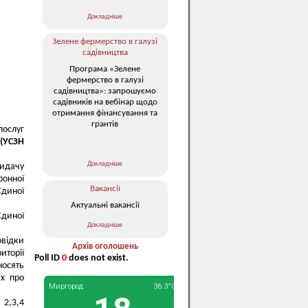
Докладніше
Зелене фермерство в галузі
садівництва
Програма «Зелене
фермерство в галузі
садівництва»: запрошуємо
садівників на вебінар щодо
отримання фінансування та
грантів
послуг
 (УСЗН
Докладніше
идачу
ронної
Вакансії
диної
Актуальні вакансії
Єдиної
Докладніше
овідки
Архів оголошень
иторії
Poll ID
0
does not exist.
носять
их про
 2,3,4