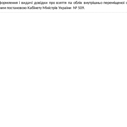
ормлення і видачі довідки про взяття па облік внутрішньо переміщеної 
им постановою Кабінету Міністрів України № 509.