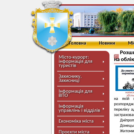
Головна
Новини
Мі
Розши
Місто-курорт:
на облі
інформація для
туристів
Захиснику,
Захисниці
Інформація для
натисн
ВПО
збіл
на якій 
розпорядже
Інформація
переліку а
управлінь і відділів
застрахова
Дніпроп
Економіка міста
Донець
Житоми
Проєкти міста