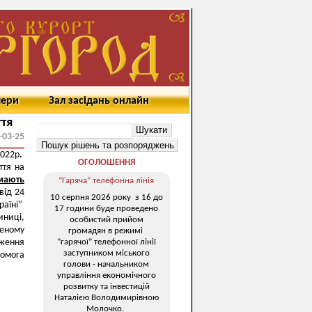
мери
Зал засідань онлайн
ття
-03-25
2022р
.
ОГОЛОШЕННЯ
ття на
мають
“Гаряча” телефонна лінія
від 24
10 серпня 2026 року з 16 до
раїні”
17 години буде проведено
иниці,
особистий прийом
еному
громадян в режимі
“гарячої” телефонної лінії
дження
заступником міського
помога
голови - начальником
управління економічного
розвитку та інвестицій
Наталією Володимирівною
Молочко.