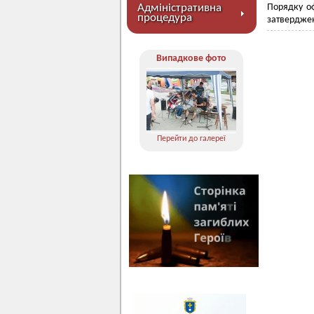
Адміністративна
Порядку оф
процедура
затверджен
Випадкове фото
Перейти до галереї