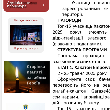
Учасниці повинн
Адміністративна
процедура
зареєстрованими як
території.
НАГОРОДИ
Випадкове фото
Топ-15 учасниць Хакат
2025 року) зможуть 
діджиталізації власног
(включно з податками).
Перейти до галереї
СТРУКТУРА ПРОГРАМИ
Програма проходить 
взаємопов’язаних етапів.
ЕТАП 1. Хакатон Empow
2 - 25 травня 2025 року
Сформуйте своє бачен
перетворіть його на ре
онлайн-хакатоні Garage
семінарами. Наприкінці ха
дій з розвитку бізнесу.
Топ-15 учасниць отр