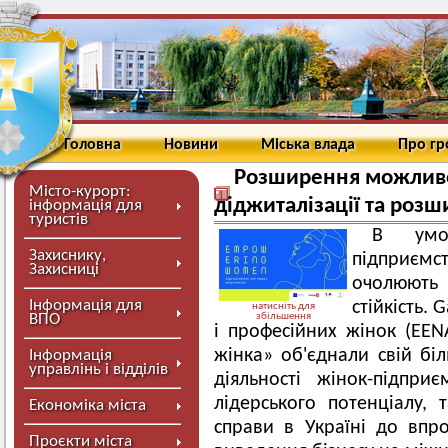
Головна
Новини
Міська влада
Про г
Розширення можливо
Місто-курорт:
діджиталізації та роз
інформація для
туристів
В умов
Захиснику,
підприєм
Захисниці
очолюють 
Інформація для
стійкість. 
натисніть для
ВПО
збільшення
і професійних жінок (EEN
жінка» об'єднали свій бі
Інформація
управлінь і відділів
діяльності жінок-підприє
лідерського потенціалу,
Економіка міста
справи в Україні до впр
Проєкти міста