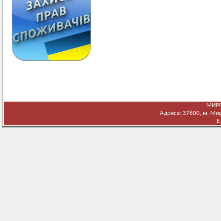
МИРГ
Адреса: 37600, м. Мирг
E