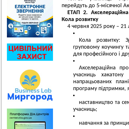
перейдуть до 5-місячної А
ЕТАП 2. Акселераційн
Кола розвитку
4 червня 2025 року – 21
Кола розвитку: З
груповому коучингу т
для професійного і др
Акселераційна про
учасниць хакатону
напрацьованих плані
програму підтримки, 
наставництво та се
учасниць;
навчання за принци