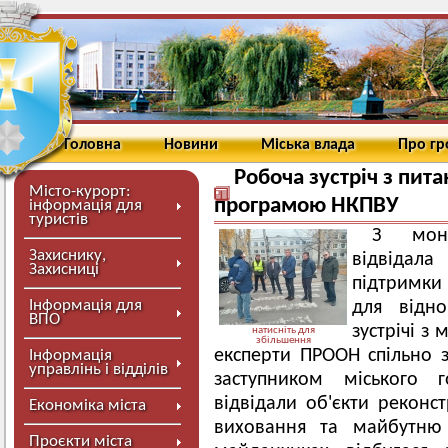
Головна
Новини
Міська влада
Про г
Робоча зустріч з пита
Місто-курорт:
програмою НКПВУ
інформація для
туристів
З моні
Захиснику,
відвідал
Захисниці
підтримки
Інформація для
для відн
ВПО
зустрічі з
натисніть для
збільшення
експерти ПРООН спільно 
Інформація
управлінь і відділів
заступником міського 
відвідали об'єкти реконст
Економіка міста
виховання та майбутню 
Проєкти міста