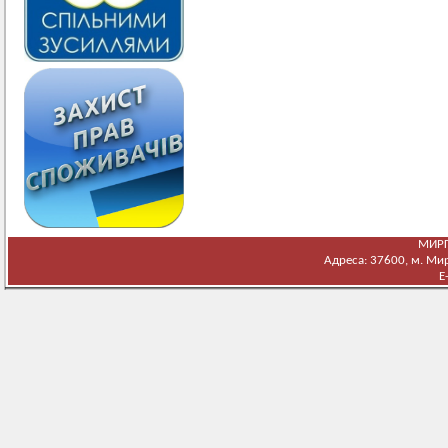
МИРГ
Адреса: 37600, м. Мирг
E