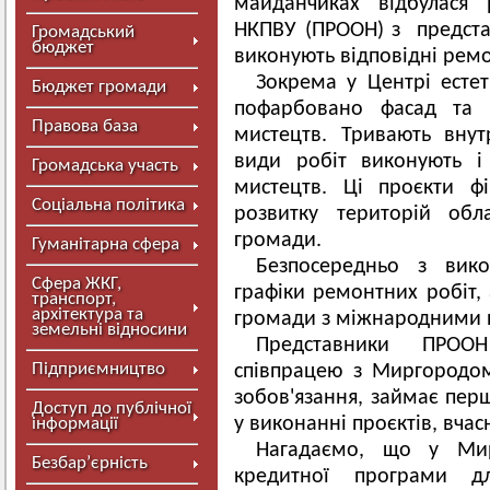
майданчиках відбулася 
НКПВУ (ПРООН) з представ
Громадський
бюджет
виконують відповідні рем
Зокрема у Центрі есте
Бюджет громади
пофарбовано фасад та 
Правова база
мистецтв. Тривають внут
види робіт виконують і
Громадська участь
мистецтв. Ці проєкти ф
Соціальна політика
розвитку територій об
громади.
Гуманітарна сфера
Безпосередньо з вик
Сфера ЖКГ,
графіки ремонтних робіт,
транспорт,
архітектура та
громади з міжнародними п
земельні відносини
Представники ПРОО
Підприємництво
співпрацею з Миргородом
зобов'язання, займає пер
Доступ до публічної
у виконанні проєктів, вчасн
інформації
Нагадаємо, що у Ми
Безбар’єрність
кредитної програми д