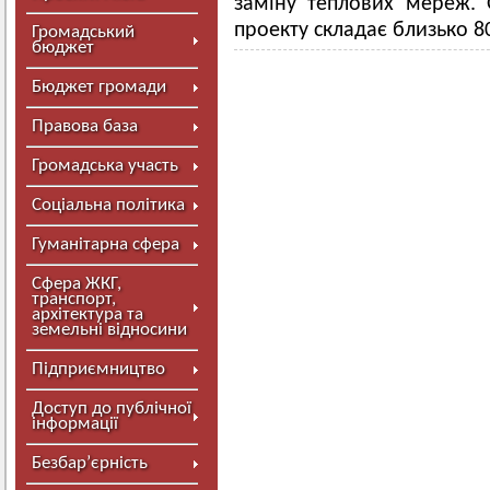
заміну теплових мереж. О
проекту складає близько 80
Громадський
бюджет
Бюджет громади
Правова база
Громадська участь
Соціальна політика
Гуманітарна сфера
Сфера ЖКГ,
транспорт,
архітектура та
земельні відносини
Підприємництво
Доступ до публічної
інформації
Безбар’єрність