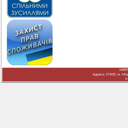
МИРГ
Адреса: 37600, м. Мирг
E