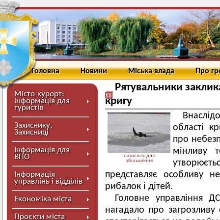
Головна
Новини
Міська влада
Про г
Рятувальники заклик
Місто-курорт:
кригу
інформація для
туристів
Внаслід
Захиснику,
області к
Захисниці
про небезп
Інформація для
мінливу т
ВПО
натисніть для
збільшення
утворюєть
представляє особливу н
Інформація
управлінь і відділів
рибалок і дітей.
Головне управління ДС
Економіка міста
нагадало про загрозливу 
Проєкти міста