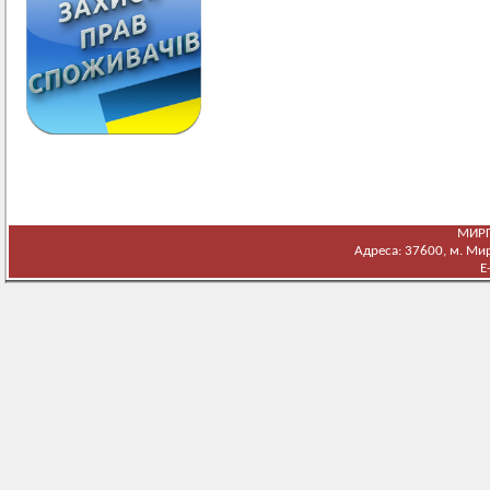
МИРГ
Адреса: 37600, м. Мирг
E