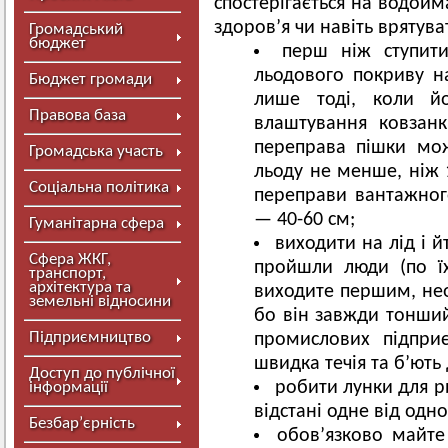
спостерігається на водойм
здоров’я чи навіть врятува
Громадський
бюджет
перш ніж ступити
льодового покриву н
Бюджет громади
лише тоді, коли й
Правова база
влаштування ковзан
переправа пішки мож
Громадська участь
льоду не менше, ніж 
Соціальна політика
переправи вантажног
— 40-60 см;
Гуманітарна сфера
виходити на лід і 
Сфера ЖКГ,
пройшли люди (по їх
транспорт,
архітектура та
виходите першим, нео
земельні відносини
бо він завжди тонший
Підприємництво
промислових підприє
швидка течія та б’ють
Доступ до публічної
робити лунки для р
інформації
відстані одне від одно
Безбар’єрність
обов’язково майте