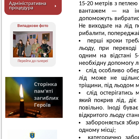
15-20 метрів з петлею
Адміністративна
процедура
вантажем — на ін
допоможуть вибратися
Не виходьте на лід п
Випадкове фото
рибалити, попереджай
перші кроки треб
льоду, при переході
одним на відстані 5
Перейти до галереї
необхідну допомогу л
слід особливо обе
лід може не щільно
тріщини, під льодом м
слід остерігатись 
який покрив лід, діє
повільно. Іноді бува
відкритого льоду стано
забороняється зби
одному місці;
категорично забо