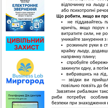
відпочинку на льоду 
або психотропні речо
Що робити, якщо ви пр
не піддавайтесь п
кричіть, якщо поруч
витратите сили, не роб
уникайте занурення з
розкиньте руки в с
крайку льоду, додавш
напрямку плину;
спробуйте обережн
закинути одну, а потім
вибравшись на лід, 
— звідки ви прийшли
повільно повзіть до б
Завзятим рибалкам тако
риби потребує особли
безпеки при знаходження 