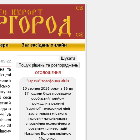
мери
Зал засідань онлайн
-05-22
на та
ОГОЛОШЕННЯ
ісцеві
жений
“Гаряча” телефонна лінія
йсько-
10 серпня 2026 року з 16 до
оку на
17 години буде проведено
 сесії
особистий прийом
есний
громадян в режимі
“гарячої” телефонної лінії
олдата
заступником міського
ом "За
голови - начальником
іської
управління економічного
бою 28
розвитку та інвестицій
чішому
Наталією Володимирівною
Молочко.