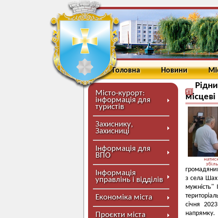
Головна
Новини
Мі
Рідни
Місто-курорт:
місцеві
інформація для
туристів
Захиснику,
Захисниці
Інформація для
ВПО
натисн
збіл
громадянин
Інформація
з села Ша
управлінь і відділів
мужність" 
територіал
Економіка міста
січня 202
напрямку.
Проєкти міста