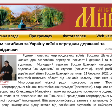
ська влада
Про громаду
Фотогалерея
Web-ка
м загиблих за Україну воїнів передали державні та
2024
 відзнаки
Рідним полеглих миргородських воїнів Богдана Шамарі
Олександра Маловічка передали посмертні державні та м
відзнаки.
Молодший сержант Богдан Шамарін нагород
орденом "За мужність" ІІІ ступеня (посмертно). Герой росі
української війни Богдан Шамарін загинув 11 березня 2022 р
території Київської області під час авіа нальоту. Рішенням 38
іть для
Миргородської міської ради присвоєно звання "Поч
ьшення
 Миргородської міської територіальної громади"(посмертно). Старшого с
хворостівка Олександра Маловічка також нагороджено посмертним орден
III ступеня та присвоєно звання "Почесний громадянин Миргородської м
ьної громади" (посмертно). Військовослужбовець загинув у запеклому 
3 року, захищаючи рідну землю від російських окупантів на найгаря