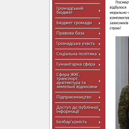
Посмерт
відбулося
Громадський
бюджет
морально–п
комплекту
Бюджет громади
захисникі
строю!
Правова база
Громадська участь
Соціальна політика
Гуманітарна сфера
Сфера ЖКГ,
транспорт,
архітектура та
земельні відносини
Підприємництво
Доступ до публічної
інформації
Безбар’єрність