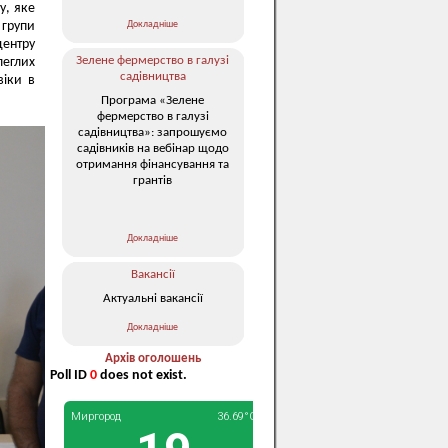
у, яке
Докладніше
групи
центру
Зелене фермерство в галузі
леглих
садівництва
віки в
Програма «Зелене
фермерство в галузі
садівництва»: запрошуємо
садівників на вебінар щодо
отримання фінансування та
грантів
Докладніше
Вакансії
Актуальні вакансії
Докладніше
Архів оголошень
Poll ID
0
does not exist.