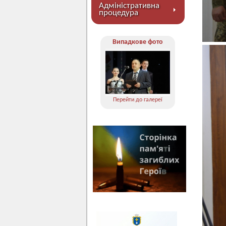
Адміністративна
процедура
Випадкове фото
Перейти до галереї