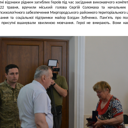
ні відзнаки рідним загиблих Героїв під час засідання виконавчого комітет
 22 травня, вручили міський голова Сергій Соломаха та начальник 
сихологічного забезпечення Миргородського районного територіального 
вання та соціальної підтримки майор Богдан Зубченко. Пам'ять про по
в присутні вшанували хвилиною мовчання. Герої не вмирають. Вони на