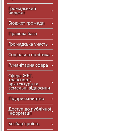
Громадський
бюджет
Бюджет громади
Правова база
Громадська участь
Соціальна політика
Гуманітарна сфера
Сфера ЖКГ,
транспорт,
архітектура та
земельні відносини
Підприємництво
Доступ до публічної
інформації
Безбар’єрність