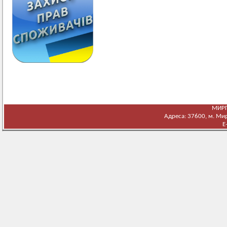
МИРГ
Адреса: 37600, м. Мирг
E