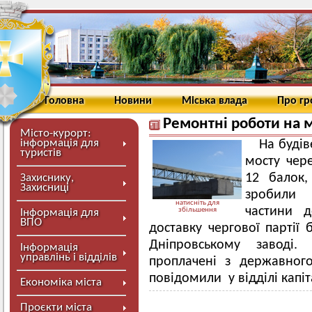
Головна
Новини
Міська влада
Про г
Ремонтні роботи на 
Місто-курорт:
інформація для
На буді
туристів
мосту чер
12 балок,
Захиснику,
Захисниці
зробили 
натисніть для
частини д
збільшення
Інформація для
ВПО
доставку чергової партії 
Дніпровському заводі.
Інформація
управлінь і відділів
проплачені з державного
повідомили у відділі капі
Економіка міста
Проєкти міста