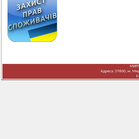
МИРГ
Адреса: 37600, м. Мирг
E