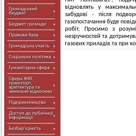
ПАТ “Полтавагаз”, подачу
відновлять у максималь
Громадський
бюджет
забудові - після подво
газопостачання буде пові
Бюджет громади
робіт. Просимо з розум
Правова база
незручностей та дотримув
газових приладів та при к
Громадська участь
Соціальна політика
Гуманітарна сфера
Сфера ЖКГ,
транспорт,
архітектура та
земельні відносини
Підприємництво
Доступ до публічної
інформації
Безбар’єрність