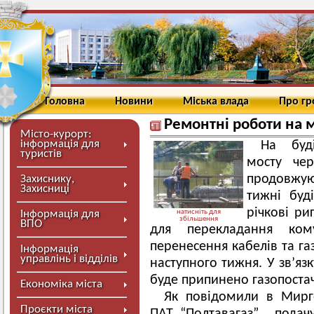
Головна
Новини
Міська влада
Про г
Ремонтні роботи на 
Місто-курорт:
інформація для
На буді
туристів
мосту че
продовжу
Захиснику,
Захисниці
тижні буд
річкові ри
Інформація для
натисніть для
збільшення
ВПО
для перекладання ком
перенесення кабелів та га
Інформація
управлінь і відділів
наступного тижня. У зв’язк
буде припинено газопоста
Економіка міста
Як повідомили в Мирг
Проєкти міста