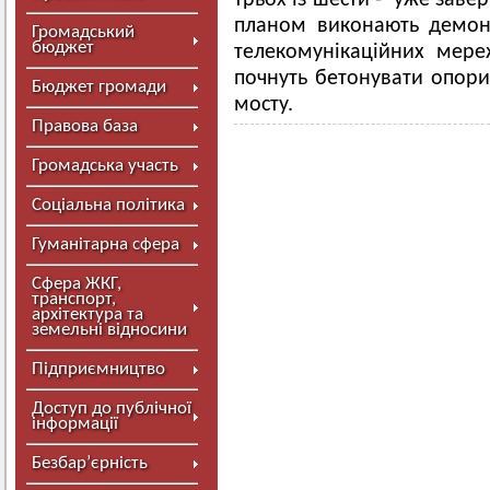
трьох із шести - уже заве
планом виконають демонт
Громадський
бюджет
телекомунікаційних мере
почнуть бетонувати опори
Бюджет громади
мосту.
Правова база
Громадська участь
Соціальна політика
Гуманітарна сфера
Сфера ЖКГ,
транспорт,
архітектура та
земельні відносини
Підприємництво
Доступ до публічної
інформації
Безбар’єрність