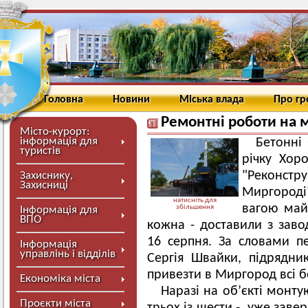
Головна
Новини
Міська влада
Про г
Ремонтні роботи на 
Місто-курорт:
інформація для
Бетонні
туристів
річку Хор
"Реконстру
Захиснику,
Захисниці
Миргороді
натисніть для
вагою май
збільшення
Інформація для
ВПО
кожна - доставили з заво
16 серпня. За словами п
Інформація
управлінь і відділів
Сергія Швайки, підрядни
привезти в Миргород всі бе
Економіка міста
Наразі на об’єкті монту
Проєкти міста