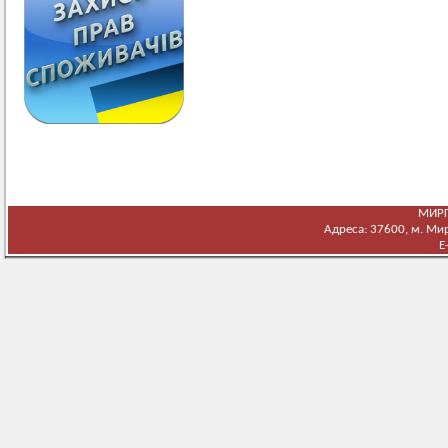
МИРГ
Адреса: 37600, м. Мирг
E