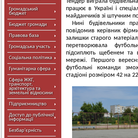
Тендер виграла будівельна
працює в Україні і спеціа
Громадський
бюджет
майданчиків зі штучним п
Нині будівельники пр
Бюджет громади
повідомив керівник фірм
Правова база
залишки старого матеріал
перетворювала футбол
Громадська участь
підсиплють щебенем та в
Соціальна політика
мережі. Першого вересня
футбольні команди змо
Гуманітарна сфера
стадіоні розміром 42 на 2
Сфера ЖКГ,
транспорт,
архітектура та
земельні відносини
Підприємництво
Доступ до публічної
інформації
Безбар’єрність