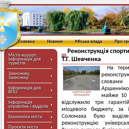
Головна
Новини
Міська влада
Про г
Реконструкція спорти
Місто-курорт:
Т.Г. Шевченка
інформація для
туристів
На тери
Захиснику,
реконстр
Захисниці
словами 
Інформація для
Аршинніко
ВПО
натисніть для
майже 10 
збільшення
відслужило три гаранті
Інформація
управлінь і відділів
місцевого бюджету, за і
Соломаха було виділ
Економіка міста
реконструкцію універса
Проєкти міста