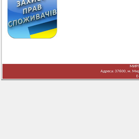
МИРГ
Адреса: 37600, м. Мирг
E