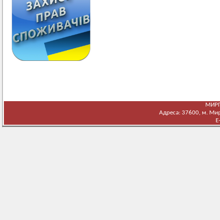
МИРГ
Адреса: 37600, м. Мирг
E