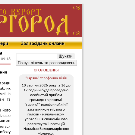
мери
Зал засідань онлайн
а
-09-18
ОГОЛОШЕННЯ
ення
“Гаряча” телефонна лінія
заради
10 серпня 2026 року з 16 до
гиблих
17 години буде проведено
лі. Із
особистий прийом
ай та
громадян в режимі
“гарячої” телефонної лінії
заступником міського
и його
голови - начальником
ільше
управління економічного
льними
розвитку та інвестицій
ається
Наталією Володимирівною
либоку
Молочко.