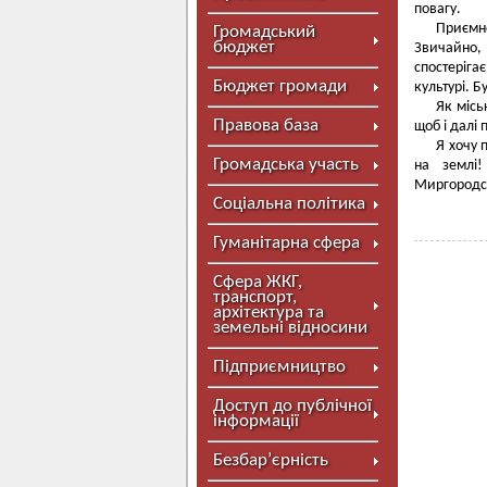
повагу.
Приємн
Громадський
бюджет
Звичайно,
спостеріга
Бюджет громади
культурі. 
Як місь
Правова база
щоб і далі
Я хочу 
Громадська участь
на землі!
Миргородсь
Соціальна політика
Гуманітарна сфера
Сфера ЖКГ,
транспорт,
архітектура та
земельні відносини
Підприємництво
Доступ до публічної
інформації
Безбар’єрність