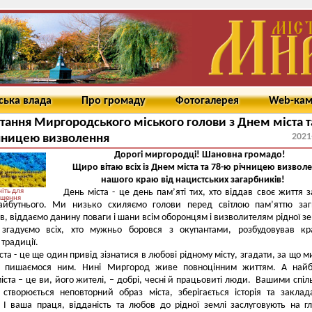
ська влада
Про громаду
Фотогалерея
Web-ка
тання Миргородського міського голови з Днем міста т
2021
чницею визволення
Дорогі миргородці! Шановна громадо!
Щиро вітаю всіх із Днем міста та 78-ю річницею визвол
нашого краю від нацистських загарбників!
іть для
День міста - це день пам’яті тих, хто віддав своє життя 
ьшення
майбутнього. Ми низько схиляємо голови перед світлою пам’яттю за
в, віддаємо данину поваги і шани всім оборонцям і визволителям рідної зем
 згадуємо всіх, хто мужньо боровся з окупантами, розбудовував кр
 традиції.
ста - це ще один привід зізнатися в любові рідному місту, згадати, за що м
а пишаємося ним. Нині Миргород живе повноцінним життям. А найб
міста – це ви, його жителі, – добрі, чесні й працьовиті люди. Вашими спі
створюється неповторний образ міста, зберігається історія та заклад
І ваша праця, відданість та любов до рідної землі заслуговують на г