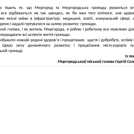
о тішить те, що Миргород та Миргородська громада рухаються вп
 все відбувається не так швидко, як би нам того хотілося, але щор
ємо якісні зміни в інфраструктурі, медицині, освіті, комунальній сфері, с
Будемо і надалі гуртуватися на шляху розвитку громади.
кий голова, і як житель Миргорода, я роблю і робитиму все можливе для
 покращувати всі аспекти життя громади.
побажати кожній родині здоров’я і процвітання, щастя і добробуту, успіхів 
 Щиро зичу динамічного розвитку і процвітання місту-курорту та
кій громаді.
Із п
Миргородський міський голова Сергій Со