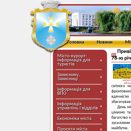
Головна
Новини
Мі
Приві
Місто-курорт:
78-ю рі
інформація для
туристів
Захиснику,
Захисниці
натисн
збіл
світлого 
Інформація для
фронтовикі
ВПО
вдячністю
збагачував
Інформація
День мі
управлінь і відділів
цінуємо т
багатство 
Економіка міста
зусиллями 
майбутнє. 
Проєкти міста