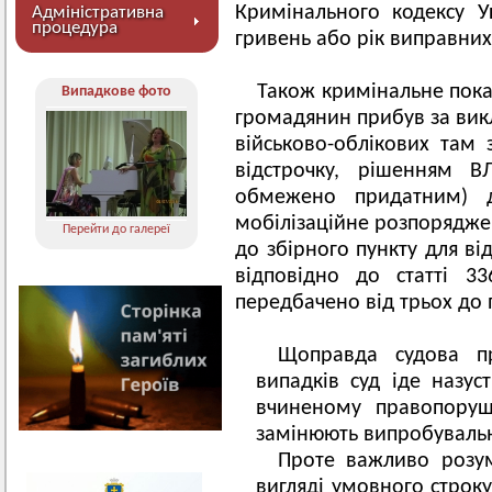
Кримінального кодексу У
Адміністративна
процедура
гривень або рік виправних
Також кримінальне пока
Випадкове фото
громадянин прибув за викл
військово-облікових там 
відстрочку, рішенням 
обмежено придатним) д
мобілізаційне розпоряджен
Перейти до галереї
до збірного пункту для ві
відповідно до статті 3
передбачено від трьох до п
Щоправда судова пр
випадків суд іде назус
вчиненому правопоруш
замінюють випробуваль
Проте важливо розум
вигляді умовного строку