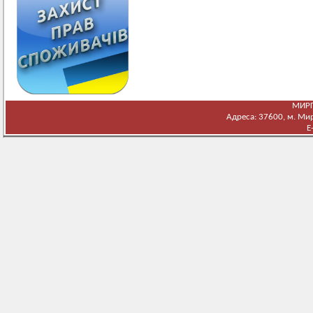
МИРГ
Адреса: 37600, м. Мирг
E