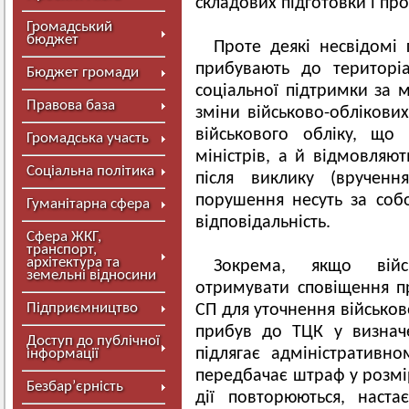
складових підготовки і про
Громадський
бюджет
Проте деякі несвідомі
прибувають до територі
Бюджет громади
соціальної підтримки за м
Правова база
зміни військово-облікови
військового обліку, що
Громадська участь
міністрів, а й відмовляю
Соціальна політика
після виклику (врученн
порушення несуть за соб
Гуманітарна сфера
відповідальність.
Сфера ЖКГ,
транспорт,
архітектура та
Зокрема, якщо війсь
земельні відносини
отримувати сповіщення п
Підприємництво
СП для уточнення військов
прибув до ТЦК у визнач
Доступ до публічної
підлягає адміністративн
інформації
передбачає штраф у розмір
Безбар’єрність
дії повторюються, наста