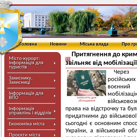
Головна
Новини
Міська влада
Про г
Притягнення до крим
Місто-курорт:
звільняє від мобілізації
інформація для
туристів
Через 
Захиснику,
російськи
Захисниці
воєнний
Інформація для
мобілізаці
ВПО
натисніть для
військовоз
збільшення
права на відстрочку та б
Інформація
управлінь і відділів
придатними до військової
сьогодні є основним спо
Економіка міста
України, а військовий об
Проєкти міста