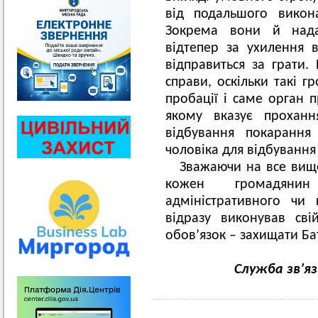
від подальшого викона
Зокрема вони й надал
відтепер за ухилення в
відправиться за грати.
справи, оскільки такі г
пробації і саме орган п
якому вказує проханн
відбування покарання
чоловіка для відбуванн
Зважаючи на все вищ
кожен громадяни
адміністративного чи 
відразу виконував сві
обов’язок – захищати Бат
Служба зв’я