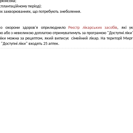
аркінсона;
сплантаційному періоді;
их захворюваннях, що потребують знеболення.
тво охорони здоров'я оприлюднило
Реєстр лікарських засобів
, які ук
о або з невеликою доплатою отримуватимуть за програмою "Доступні ліки
іки можна за рецептом, який виписує сімейний лікар. На території Мир
"Доступні ліки" входять 25 аптек.