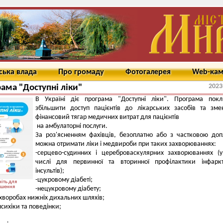
ська влада
Про громаду
Фотогалерея
Web-ка
2023
ама "Доступні ліки"
В Україні діє програма "Доступні ліки". Програма покл
збільшити доступ пацієнтів до лікарських засобів та зм
фінансовий тягар медичних витрат для пацієнтів
на амбулаторні послуги.
За роз'ясненням фахівців, безоплатно або з частковою до
можна отримати ліки і медвироби при таких захворюваннях:
-серцево-судинних і цереброваскулярних захворюваннях (
числі для первинної та вторинної профілактики інфаркт
інсультів);
-цукровому діабеті;
іть для
ьшення
-нецукровому діабету;
 хворобах нижніх дихальних шляхів;
психіки та поведінки;