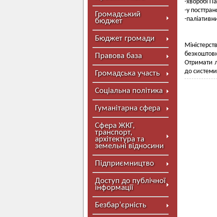
-хворобі П
-у посттран
Громадський
-паліативн
бюджет
Бюджет громади
Міністерс
безкоштовн
Правова база
Отримати л
до системи 
Громадська участь
Соціальна політика
Гуманітарна сфера
Сфера ЖКГ,
транспорт,
архітектура та
земельні відносини
Підприємництво
Доступ до публічної
інформації
Безбар’єрність