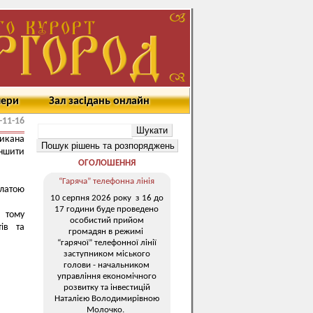
мери
Зал засідань онлайн
-11-16
икана
еншити
ОГОЛОШЕННЯ
“Гаряча” телефонна лінія
платою
10 серпня 2026 року з 16 до
17 години буде проведено
у тому
особистий прийом
ів та
громадян в режимі
“гарячої” телефонної лінії
заступником міського
голови - начальником
управління економічного
розвитку та інвестицій
Наталією Володимирівною
Молочко.