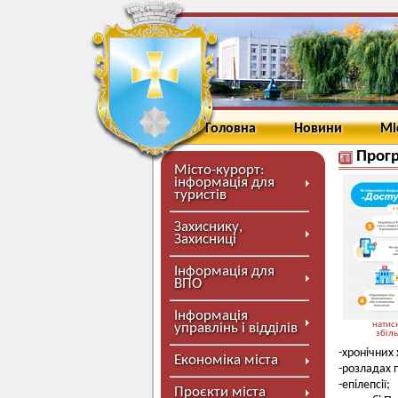
Головна
Новини
Мі
Прогр
Місто-курорт:
інформація для
туристів
Захиснику,
Захисниці
Інформація для
ВПО
Інформація
натисн
управлінь і відділів
збіл
-хронічних
Економіка міста
-розладах 
-епілепсії;
Проєкти міста