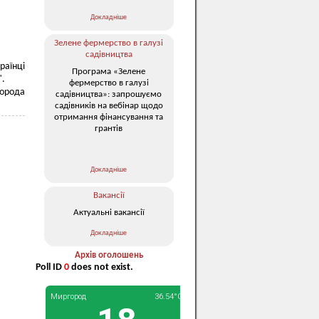
Докладніше
Зелене фермерство в галузі
садівництва
раїнці
Програма «Зелене
".
фермерство в галузі
города
садівництва»: запрошуємо
садівників на вебінар щодо
отримання фінансування та
грантів
Докладніше
Вакансії
Актуальні вакансії
Докладніше
Архів оголошень
Poll ID
0
does not exist.