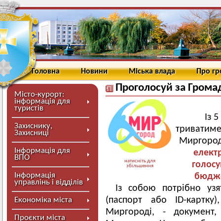
Головна
Новини
Міська влада
Про г
Проголосуй за Грома
Місто-курорт:
інформація для
туристів
Із 
Захиснику,
триватиме
Захисниці
Миргород
Інформація для
елект
ВПО
натисніть для
голосу
збільшення
Інформація
бюдже
управлінь і відділів
Із собою потрібно уз
(паспорт або ID-картку
Економіка міста
Миргороді, - документ,
Проєкти міста