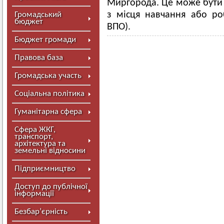
Миргорода. Це може бути 
з місця навчання або ро
Громадський
бюджет
ВПО).
Бюджет громади
Правова база
Громадська участь
Соціальна політика
Гуманітарна сфера
Сфера ЖКГ,
транспорт,
архітектура та
земельні відносини
Підприємництво
Доступ до публічної
інформації
Безбар’єрність