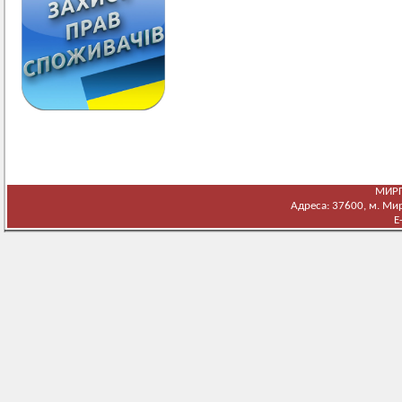
МИРГ
Адреса: 37600, м. Мирг
E