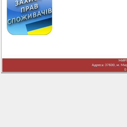
МИРГ
Адреса: 37600, м. Мирг
E