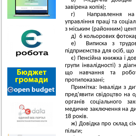
в) Медична довідка 
завірена копія);
г) Направлення на 
управління праці та соціа
з міським (районним) цент
д) 6 кольорових фотока
е) Виписка з трудов
підприємства для осіб, що
є) Пенсійна книжка і д
групи інвалідності) з діа
що навчання та робот
протипоказані;
Примітка: Інваліди з ди
пред'явити свідоцтво на 
органів соціального за
медичне заключення на дит
18 років.
ж) Довідка про склад сі
пільги;