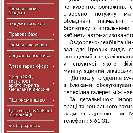
Для вирішення ос
конкурентоспроможних сп
Громадський
бюджет
створено потужну мате
обладнані навчальні к
Бюджет громади
бібліотеку з читальними 
Правова база
кабінети автоматизованого
Оздоровчо-реабілітацій
Громадська участь
зал для ігрових видів сп
Соціальна політика
оснащений спеціалізован
у структурі якого фізі
Гуманітарна сфера
маніпуляційний, лікарськи
Сфера ЖКГ,
До послуг студентів су
транспорт,
з блоками обслуговуван
архітектура та
земельні відносини
перехідна галерея між на
За детальнішою інфор
Підприємництво
праці та соціального захи
Доступ до публічної
ради за адресою : м. Ми
інформації
телефон : 5-61-31.
Безбар’єрність