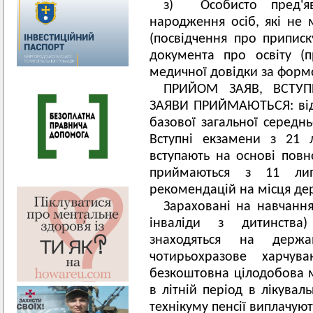
з) Особисто пред'яв
народження осіб, які не 
(посвідчення про приписк
документа про освіту (п
медичної довідки за формою
ПРИЙОМ ЗАЯВ, ВСТУП
ЗАЯВИ ПРИЙМАЮТЬСЯ: від в
базової загальної середнь
Вступні екзамени з 21 
вступають на основі повно
приймаються з 11 ли
рекомендацій на місця де
Зараховані на навчання 
інваліди з дитинства)
знаходяться на держа
чотирьохразове харчув
безкоштовна цілодобова 
в літній період в лікувал
технікуму пенсії виплачуют