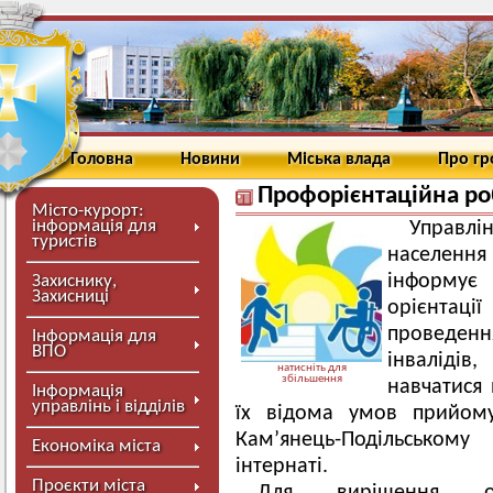
Головна
Новини
Міська влада
Про г
Профорієнтаційна ро
Місто-курорт:
інформація для
Управлі
туристів
населенн
інформує
Захиснику,
Захисниці
орієнтац
проведенн
Інформація для
ВПО
інвалідів
натисніть для
збільшення
навчатися 
Інформація
управлінь і відділів
їх відома умов прийом
Кам’янець-Подільському
Економіка міста
інтернаті.
Проєкти міста