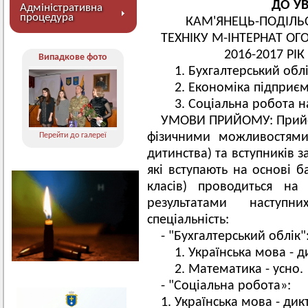
ДО УВ
Адміністративна
процедура
КАМ'ЯНЕЦЬ-ПОДІЛ
ТЕХНІКУ М-ІНТЕРНАТ О
2016-2017 РІ
Випадкове фото
Бухгалтерський облі
Економіка підприємс
Соціальна робота на
УМОВИ ПРИЙОМУ: Прийо
фізичними можливостями (
Перейти до галереї
дитинства) та вступників 
які вступають на основі б
класів) проводиться на
результатами наступ
спеціальність:
- "Бухгалтерський облік"
Українська мова - д
Математика - усно.
- "Соціальна робота»:
1. Українська мова - дик