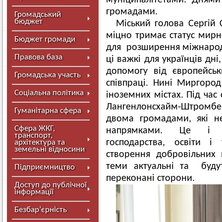
муніципалітетами. Днями
громадами.
Громадський
бюджет
Міський голова Сергі
міцно тримає статус мирн
Бюджет громади
для розширення міжнародни
Правова база
ці важкі для українців дн
допомогу від європейськ
Громадська участь
співпраці. Нині Миргород
Соціальна політика
іноземних містах. Під час
Лангенлонсхайм-Штромб
Гуманітарна сфера
двома громадами, які н
Сфера ЖКГ,
напрямками. Це і пи
транспорт,
господарства, освіти і 
архітектура та
земельні відносини
створення добровільних
теми актуальні та буд
Підприємництво
переконані сторони.
Доступ до публічної
інформації
Безбар’єрність