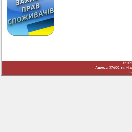
МИРГ
Адреса: 37600, м. Мирг
E