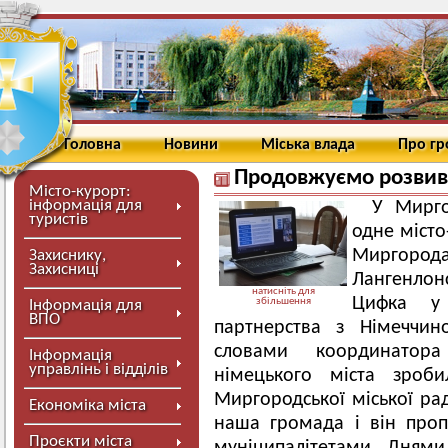
Головна
Новини
Міська влада
Про г
Продовжуємо розвив
Місто-курорт:
інформація для
У Мирго
туристів
одне місто
Миргор
Захиснику,
Захисниці
Лангенло
натисніть для
Цифка у 
збільшення
Інформація для
ВПО
партнерства з Німеччин
словами координатора
Інформація
управлінь і відділів
німецького міста зроби
Миргородської міської ра
Економіка міста
наша громада і він проп
Проєкти міста