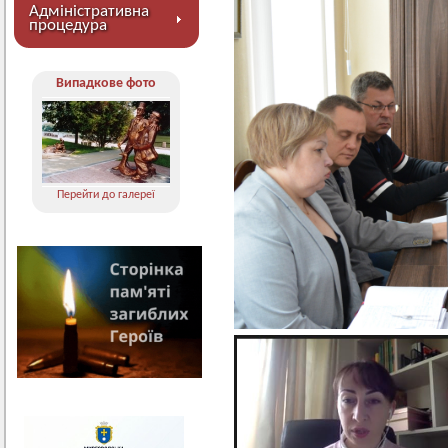
Адміністративна
процедура
Випадкове фото
Перейти до галереї