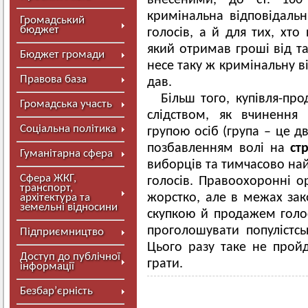
внесеними, до ст. 160 
кримінальна відповідальні
Громадський
бюджет
голосів, а й для тих, хто
який отримав гроші від та
Бюджет громади
несе таку ж кримінальну від
Правова база
дав.
Більш того, купівля-про
Громадська участь
слідством, як вчинення
Соціальна політика
групою осіб (група – це д
позбавленням волі на
ст
Гуманітарна сфера
виборців та тимчасово най
Сфера ЖКГ,
голосів. Правоохоронні о
транспорт,
жорстко, але в межах зак
архітектура та
земельні відносини
скупкою й продажем голос
проголошувати популістськ
Підприємництво
Цього разу таке не прой
Доступ до публічної
грати.
інформації
Безбар’єрність