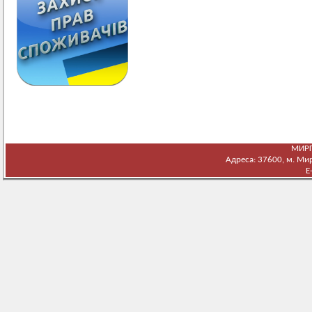
МИРГ
Адреса: 37600, м. Мирг
E