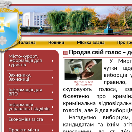
Головна
Новини
Міська влада
Про г
Продав свій голос – д
Місто-курорт:
інформація для
У Мирг
туристів
чутки що
виборців 
Захиснику,
Захисниці
правило,
натисніть для
збільшення
скуповують голоси, «з
Інформація для
ВПО
бюлетеню про криміна
кримінальна відповідальні
Інформація
управлінь і відділів
голосів, але й для виборці
Нагадуємо виборцям
Економіка міста
кандидатам та їхнім агі
Проєкти міста