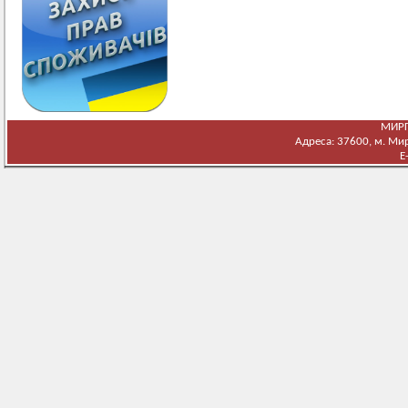
МИРГ
Адреса: 37600, м. Мирг
E