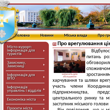
Головна
Новини
Міська влада
Про г
Про врегулювання ці
Місто-курорт:
інформація для
Відбуло
туристів
питань ро
обговори
Захиснику,
Захисниці
споживчом
зростан
Інформація для
натисніть для
збільшення
ВПО
харчування та шляхи врегу
участь члени Координа
Інформація
управлінь і відділів
підприємництва, пред
центрального ринку та мі
Економіка міста
заступник міського голов
Проєкти міста