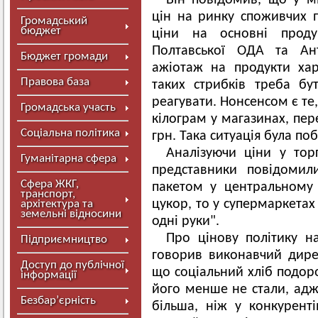
Він повідомив, що у мі
цін на ринку споживчих 
Громадський
бюджет
ціни на основні проду
Полтавської ОДА та Ант
Бюджет громади
ажіотаж на продукти хар
Правова база
таких стрибків треба б
реагувати. Нонсенсом є те
Громадська участь
кілограм у магазинах, пер
Соціальна політика
грн. Така ситуація була по
Аналізуючи ціни у торг
Гуманітарна сфера
представники повідомил
Сфера ЖКГ,
пакетом у центральному 
транспорт,
цукор, то у супермаркета
архітектура та
земельні відносини
одні руки".
Про цінову політику н
Підприємництво
говорив виконавчий дире
Доступ до публічної
що соціальний хліб подор
інформації
його менше не стали, адж
Безбар’єрність
більша, ніж у конкурент