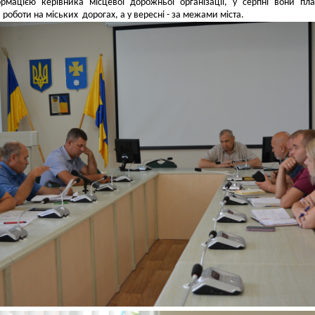
рмацією керівника місцевої дорожньої організації, у серпні вони пл
роботи на міських дорогах, а у вересні - за межами міста.