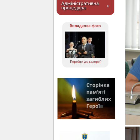
Адміністративна
процедура
Випадкове фото
Перейти до галереї