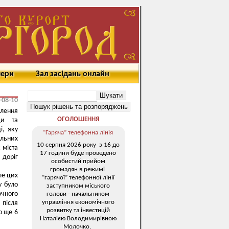
мери
Зал засідань онлайн
-08-10
влення
ОГОЛОШЕННЯ
ди та
і, яку
“Гаряча” телефонна лінія
льних
10 серпня 2026 року з 16 до
 міста
17 години буде проведено
 доріг
особистий прийом
громадян в режимі
ле цих
“гарячої” телефонної лінії
у було
заступником міського
очного
голови - начальником
управління економічного
після
розвитку та інвестицій
о ще 6
Наталією Володимирівною
Молочко.