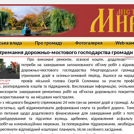
ська влада
Про громаду
Фотогалерея
Web-ка
тримання дорожньо-мостового господарства громади
2022
Про виконані ремонти, освоєні кошти, додаткові
потреби на завершення запланованого об'єму робіт з відно
дорожньо-мостового господарства Миргородської грома
утримання доріг в осінньо-зимовий період, йшлося на нарад
іть для
провів міський голова Сергій Соломаха за участю профі
ьшення
в, розпорядників коштів та підрядників. Вислухавши інформацію, очільник
искорити завершення ремонтних робіт на об'єктах дорожнього покриття
 користування та на місцевих магістралях.
ч з місцевого бюджету спрямовано 24 млн грн на ремонт доріг в громаді. А
остатньо, щоб відремонтувати деформовані смуги та розбиті дороги. Том
но питання щодо додаткового фінансування для завершення робіт з пот
грейдерування та підсипки вулиць щебенем, відновлення асфальту 
робіт на комунікаційних мережах. За попередніми підрахунками, необхідн
ереглянути відповідний кошторис планують після сесійного засідання.