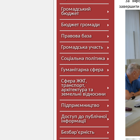
За інфо
завершити 
Громадський
бюджет
Бюджет громади
Правова база
Громадська участь
Соціальна політика
Гуманітарна сфера
Сфера ЖКГ,
транспорт,
архітектура та
земельні відносини
Підприємництво
Доступ до публічної
інформації
Безбар’єрність