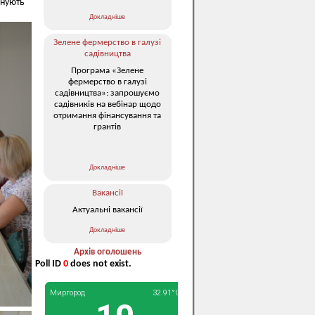
анують
Докладніше
Зелене фермерство в галузі
садівництва
Програма «Зелене
фермерство в галузі
садівництва»: запрошуємо
садівників на вебінар щодо
отримання фінансування та
грантів
Докладніше
Вакансії
Актуальні вакансії
Докладніше
Архів оголошень
Poll ID
0
does not exist.