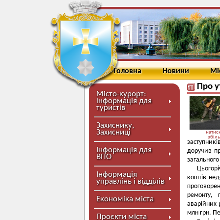
Головна
Новини
Мі
Про у
Місто-курорт:
інформація для
туристів
Захиснику,
Захисниці
натисн
збіл
заступникі
Інформація для
доручив пр
ВПО
загального
Цьогорі
Інформація
коштів нед
управлінь і відділів
проговоре
ремонту, 
Економіка міста
аварійних 
млн грн. П
Проєкти міста