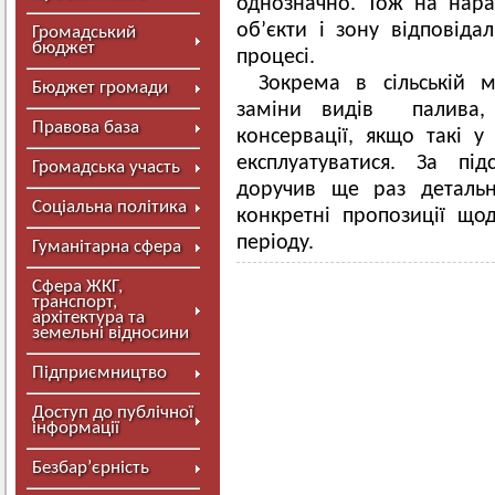
однозначно. Тож на нара
об’єкти і зону відповіда
Громадський
бюджет
процесі.
Зокрема в сільській 
Бюджет громади
заміни видів палива, 
Правова база
консервації, якщо такі у
експлуатуватися. За пі
Громадська участь
доручив ще раз детальн
Соціальна політика
конкретні пропозиції що
періоду.
Гуманітарна сфера
Сфера ЖКГ,
транспорт,
архітектура та
земельні відносини
Підприємництво
Доступ до публічної
інформації
Безбар’єрність