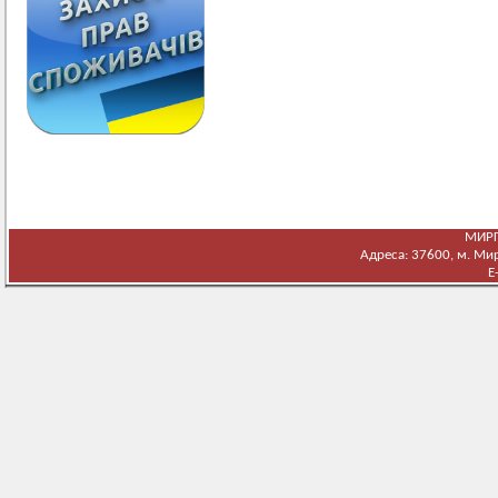
МИРГ
Адреса: 37600, м. Мирг
E