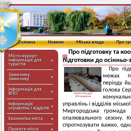
Головна
Новини
Міська влада
Про г
Про підготовку та к
Місто-курорт:
підготовки до осінньо-
інформація для
туристів
Про під
Захиснику,
межах пі
Захисниці
періоду йш
Інформація для
голова Сер
ВПО
натисніть для
комуналь
збільшення
управлінь і відділів міськ
Інформація
управлінь і відділів
Миргородська громада а
опалювального сезону. К
Економіка міста
спрогнозувати важко, одн
Проєкти міста