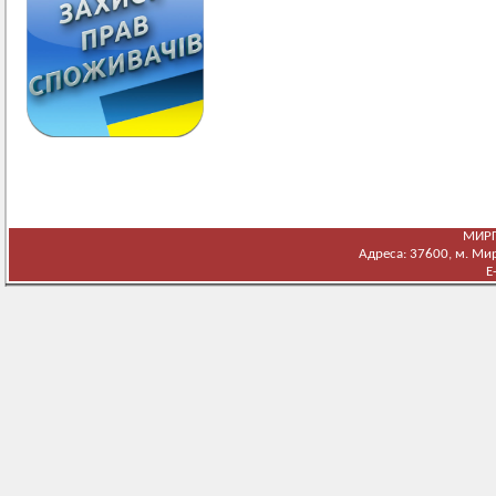
МИРГ
Адреса: 37600, м. Мирг
E