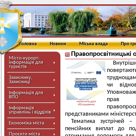
Головна
Новини
Міська влада
Про г
Правопросвітницькі 
Місто-курорт:
інформація для
Внутріш
туристів
повертают
труднощам
Захиснику,
Захисниці
чи відно
Уповнова
Інформація для
ВПО
прав л
натисніть для
збільшення
правопро
Інформація
управлінь і відділів
представниками міністерст
Тематика зустрічей –
Економіка міста
пенсійних виплат до по
Проєкти міста