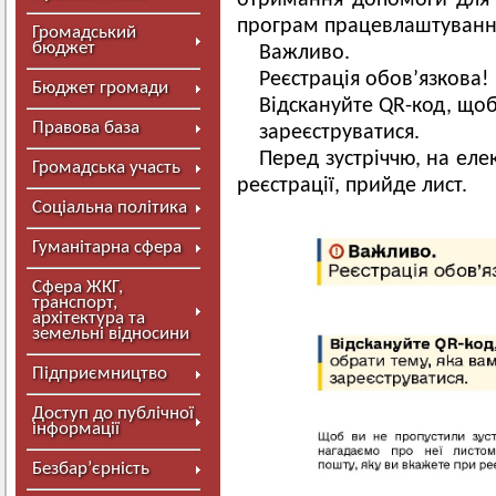
отримання допомоги для 
програм працевлаштуванн
Громадський
бюджет
Важливо.
Реєстрація обов’язкова!
Бюджет громади
Відскануйте QR-код, щоб
Правова база
зареєструватися.
Перед зустріччю, на еле
Громадська участь
реєстрації, прийде лист.
Соціальна політика
Гуманітарна сфера
Сфера ЖКГ,
транспорт,
архітектура та
земельні відносини
Підприємництво
Доступ до публічної
інформації
Безбар’єрність