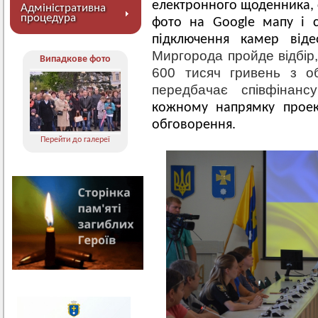
електронного щоденника, 
Адміністративна
процедура
фото на Google мапу і 
підключення камер від
Миргорода пройде відбір,
Випадкове фото
600 тисяч гривень з о
передбачає співфінан
кожному напрямку проект
обговорення.
Перейти до галереї