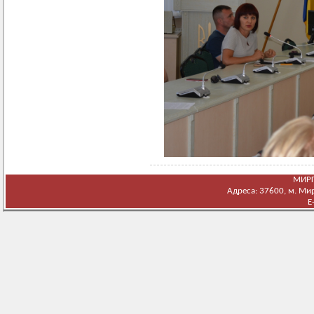
МИРГ
Адреса: 37600, м. Мирг
E