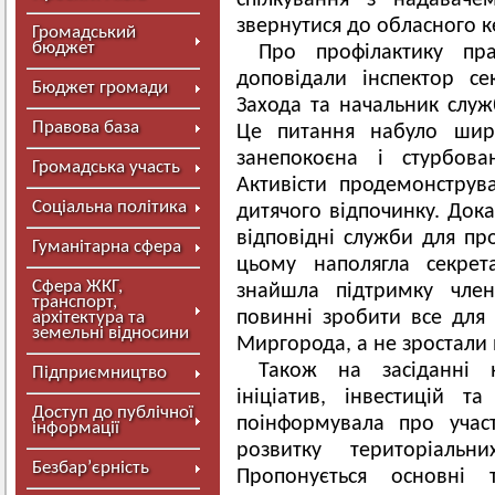
спілкування з надаваче
звернутися до обласного к
Громадський
бюджет
Про профілактику пра
доповідали інспектор се
Бюджет громади
Захода та начальник служб
Правова база
Це питання набуло широ
занепокоєна і стурбова
Громадська участь
Активісти продемонструв
Соціальна політика
дитячого відпочинку. Дока
відповідні служби для пр
Гуманітарна сфера
цьому наполягла секрет
Сфера ЖКГ,
знайшла підтримку член
транспорт,
повинні зробити все для 
архітектура та
земельні відносини
Миргорода, а не зростали
Також на засіданні н
Підприємництво
ініціатив, інвестицій 
Доступ до публічної
поінформувала про учас
інформації
розвитку територіальн
Безбар’єрність
Пропонується основні 