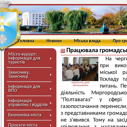
Головна
Новини
Міська влада
Про г
Працювала громадсь
Місто-курорт:
інформація для
На черг
туристів
при вико
міської 
Захиснику,
Захисниці
їїскладу 
натисніть для
питань. П
збільшення
Інформація для
ВПО
діяльність Миргородсь
"Полтавагаз" у сфері
Інформація
управлінь і відділів
газопостачання перенесли,
з представниками громадс
Економіка міста
не з'явився. Тому на зас
Проєкти міста