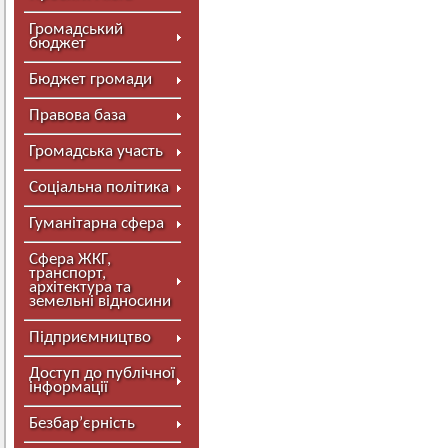
Громадський
бюджет
Бюджет громади
Правова база
Громадська участь
Соціальна політика
Гуманітарна сфера
Сфера ЖКГ,
транспорт,
архітектура та
земельні відносини
Підприємництво
Доступ до публічної
інформації
Безбар’єрність