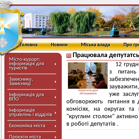
Головна
Новини
Міська влада
Про г
Працювала депутатськ
Місто-курорт:
інформація для
12 грудн
туристів
з питань 
забезпече
Захиснику,
Захисниці
зауважити,
натисніть для
уже заслуг
збільшення
Інформація для
ВПО
обговорюють питання в дія
комісіях, на округах та
Інформація
управлінь і відділів
"круглим столом" активно
в роботі депутатів .
Економіка міста
Проєкти міста