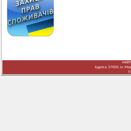
МИРГ
Адреса: 37600, м. Мирг
E