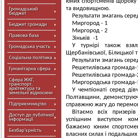
юних спортсменів щороку 
та видовищною.
Громадський
бюджет
Результати змагань сере
Миргород - 1
Бюджет громади
Миргород - 2
Правова база
Зіньків -1
У турнірі також взял
Громадська участь
Щербанівської, Білицької 
Соціальна політика
Результати змагань серед
Решетилівська громада-
Гуманітарна сфера
Решетилівська громада-
Сфера ЖКГ,
Миргородська громада-
транспорт,
архітектура та
У чемпіонаті серед дів
земельні відносини
Полтавщини, демонструюч
Підприємництво
справжню жагу до перемо
Вітаємо всіх призері
Доступ до публічної
успішним виступом ко
інформації
бажаємо юним спортсмен
Безбар’єрність
власних силах і подальши