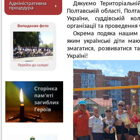
Дякуємо Територіальні
Адміністративна
процедура
Полтавській області, Пол
України, суддівській к
організації та проведення 
Випадкове фото
Окрема подяка нашим 
яким українські діти ма
змагатися, розвиватися т
Україні!
Перейти до галереї