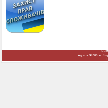
МИРГ
Адреса: 37600, м. Мирг
E