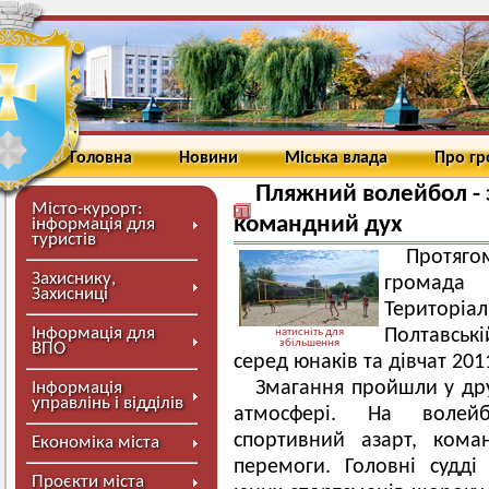
Головна
Новини
Міська влада
Про г
Пляжний волейбол - з
Місто-курорт:
командний дух
інформація для
туристів
Протяго
Захиснику,
громада
Захисниці
Територіал
Інформація для
Полтавськ
натисніть для
збільшення
ВПО
серед юнаків та дівчат 20
Змагання пройшли у др
Інформація
управлінь і відділів
атмосфері. На волей
спортивний азарт, ком
Економіка міста
перемоги. Головні судді
Проєкти міста