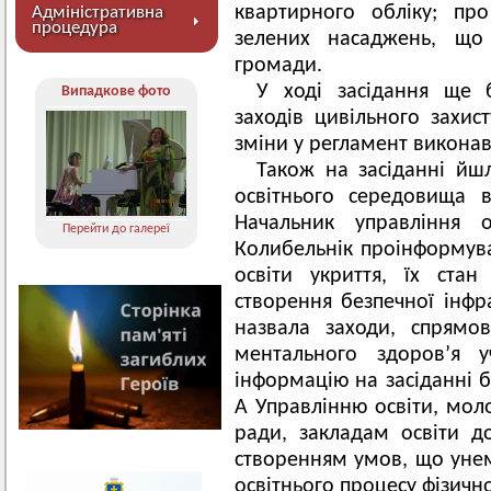
квартирного обліку; пр
Адміністративна
процедура
зелених насаджень, що
громади.
У ході засідання ще 
Випадкове фото
заходів цивільного захис
зміни у регламент виконав
Також на засіданні йш
освітнього середовища 
Начальник управління о
Перейти до галереї
Колибельнік проінформува
освіти укриття, їх ста
створення безпечної інфра
назвала заходи, спрямо
ментального здоров’я у
інформацію на засіданні б
А Управлінню освіти, моло
ради, закладам освіти 
створенням умов, що уне
освітнього процесу фізичн