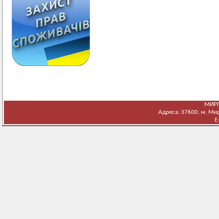
МИРГ
Адреса: 37600, м. Мирг
E