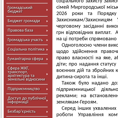
соціального захисту Захис
сімей Миргородської міськ
Громадський
бюджет
2026 роки та Порядку
Захисникам/Захисницям
Бюджет громади
черговому засіданні вик
Правова база
грн відповідних виплат. 
на ці потреби спрямовано 
Громадська участь
Одноголосно члени вико
Соціальна політика
щодо здійснення правоч
право власності на яке, 
Гуманітарна сфера
діти; про надання статусу
Сфера ЖКГ,
воєнних дій та збройних к
транспорт,
архітектура та
дитина-сирота та інші.
земельні відносини
Також було надано до
Підприємництво
підприємницької діяльн
реклами; на встановлен
Доступ до публічної
землякам-Героям.
інформації
Серед інших ухвалених 
Безбар’єрність
роботи Управління ком