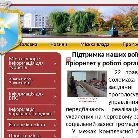
Головна
Новини
Міська влада
Про г
Підтримка наших воїн
Місто-курорт:
пріоритет у роботі орг
інформація для
туристів
22 трав
Захиснику,
Соломаха
Захисниці
засіданн
Інформація для
проголос
ВПО
натисніть для
управлінн
збільшення
передбачають реалізац
Інформація
управлінь і відділів
ухвалених на черговому з
соціальний захист громад
Економіка міста
У межах Комплексної пр
Проєкти міста