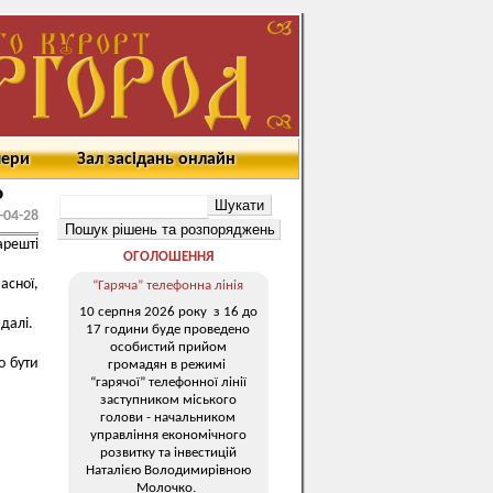
мери
Зал засідань онлайн
о
-04-28
решті
ОГОЛОШЕННЯ
сної,
“Гаряча” телефонна лінія
10 серпня 2026 року з 16 до
далі.
17 години буде проведено
особистий прийом
о бути
громадян в режимі
“гарячої” телефонної лінії
заступником міського
голови - начальником
управління економічного
розвитку та інвестицій
Наталією Володимирівною
Молочко.