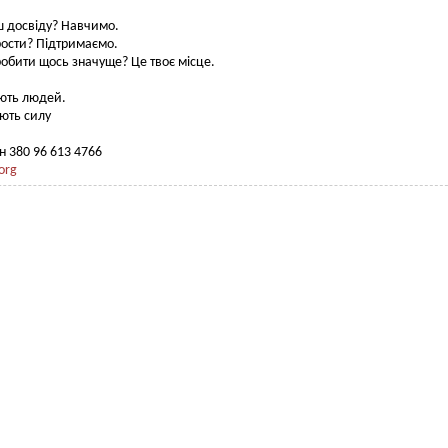
 досвіду? Навчимо.
ости? Підтримаємо.
обити щось значуще? Це твоє місце.
ують людей.
ують силу
 380 96 613 4766
org