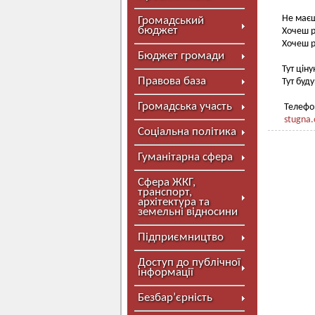
Не маєш
Громадський
бюджет
Хочеш р
Хочеш р
Бюджет громади
Тут цін
Правова база
Тут буд
Громадська участь
Телефон
stugna.
Соціальна політика
Гуманітарна сфера
Сфера ЖКГ,
транспорт,
архітектура та
земельні відносини
Підприємництво
Доступ до публічної
інформації
Безбар’єрність