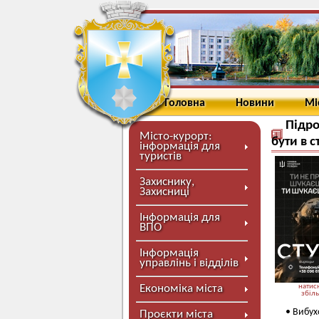
Головна
Новини
Мі
Підро
Місто-курорт:
бути в 
інформація для
туристів
Захиснику,
Захисниці
Інформація для
ВПО
Інформація
управлінь і відділів
Економіка міста
натисн
збіл
• Вибух
Проєкти міста