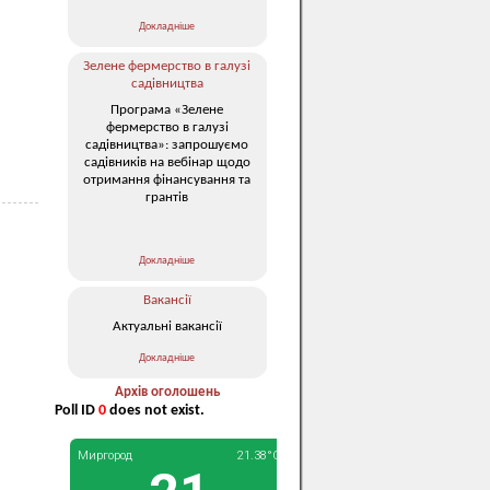
Докладніше
Зелене фермерство в галузі
садівництва
Програма «Зелене
фермерство в галузі
садівництва»: запрошуємо
садівників на вебінар щодо
отримання фінансування та
грантів
Докладніше
Вакансії
Актуальні вакансії
Докладніше
Архів оголошень
Poll ID
0
does not exist.