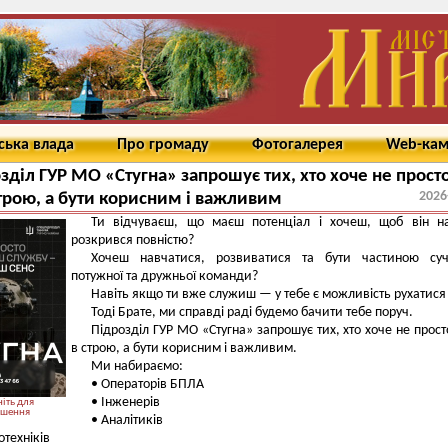
ська влада
Про громаду
Фотогалерея
Web-ка
зділ ГУР МО «Стугна» запрошує тих, хто хоче не прост
2026
строю, а бути корисним і важливим
Ти відчуваєш, що маєш потенціал і хочеш, щоб він на
розкрився повністю?
Хочеш навчатися, розвиватися та бути частиною суча
потужної та дружньої команди?
Навіть якщо ти вже служиш — у тебе є можливість рухатися 
Тоді Брате, ми справді раді будемо бачити тебе поруч.
Підрозділ ГУР МО «Стугна» запрошує тих, хто хоче не прост
в строю, а бути корисним і важливим.
Ми набираємо:
• Операторів БПЛА
• Інженерів
іть для
ьшення
• Аналітиків
отехніків